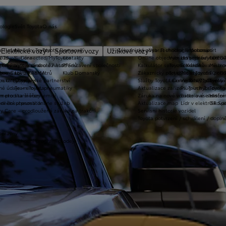
ologie
Svět Toyota
O nás
a T-mate
Novinky Toyota
Toyota Domanský
Zákaznická zóna
Vybrat vhodné financování
Technologie pohonu
Motorsport
Elektrické vozy
Sportovní vozy
Užitkové vozy
2026
y Toyota Connected/MyToyota
Kariéra
Kontakty
Online objednání do servisu
Vybrat vhodné financov
Let's go beyond
TOYOT
plety zimních kol
 CarPlay™ a Android Auto™
Výtvarná soutěž Auto Snů
Představení společnosti
Kalkulátor servisních úkonů
Toyota Kredit
Elektrifikované mo
Mistrov
užba na rok ZDARMA
m e-Call
Lovci Kilometrů
Klub Domanský
Zákaznický portál Moje Toyota
Toyota Easy
Plně hybridní poh
TOYOT
ruka Extracare
ce u Toyoty
Olympijské partnerství
Služby Toyota Connected/MyToyota
Leasing KINTO One
Vodíkový palivový 
Toyot
né údaje – emise, pneumatiky
Team Toyota
Aktualizace zařízení Touch 2 s navi
Plug-in hybrid
Toyota
m pro starší vozy
metodika měření emisí
Záruka na nové vozidlo a asistenční
Bateriové elektrom
Histor
adnění pneumatik
ní dosutpnosti online služeb
Aktualizace map
Lídr v elektrifiko
GR Spo
y Care – prodloužená záruka na trakční
Servisní historie vozidel
Toyota potvrzení / schválení / dopln
opravny
 velkoobchodní program prodeje