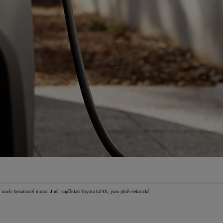
í navíc benzinový motor. Jiné, například Toyota bZ4X, jsou plně elektrické.