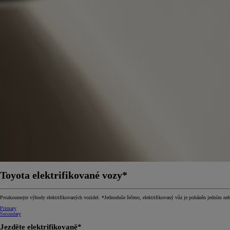
Toyota elektrifikované vozy*
Prozkoumejte výhody elektrifikovaných vozidel. *Jednoduše řečeno, elektrifikovaný vůz je poháněn jedním nebo 
Primary
Secondary
Jezděte elektrifikovaně*