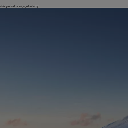
takže přechod na ně je jednoduchý.