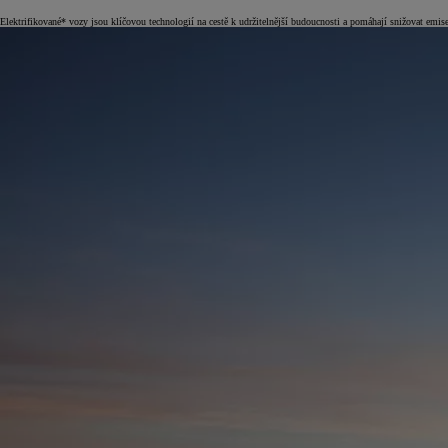
Elektrifikované* vozy jsou klíčovou technologií na cestě k udržitelnější budoucnosti a pomáhají snižovat emise
Od
399 000 Kč
s DPH
vč. zvýhodnění
20 000 Kč
a bonusu za výkup
50 000 Kč
Yaris Cross
HYBRID