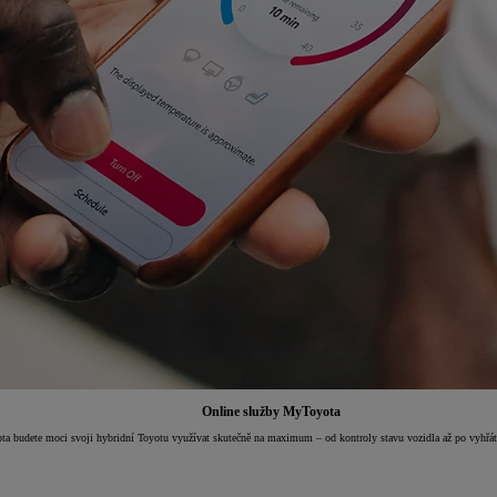
Online služby MyToyota
a budete moci svoji hybridní Toyotu využívat skutečně na maximum – od kontroly stavu vozidla až po vyhřátí