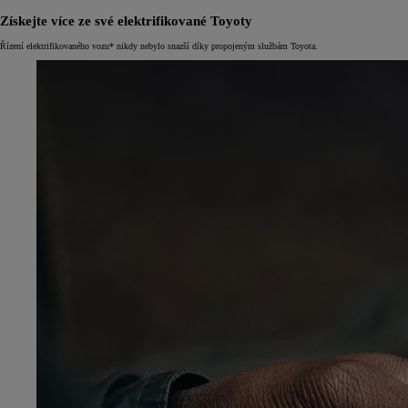
Získejte více ze své elektrifikované Toyoty
Řízení elektrifikovaného vozu* nikdy nebylo snazší díky propojeným službám Toyota.