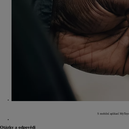
Od
549 000 Kč
s DPH
vč. zvýhodnění
75 000 Kč
Corolla Hatchback
HYBRID
S mobilní aplikací MyToyot
Otázky a odpovědi