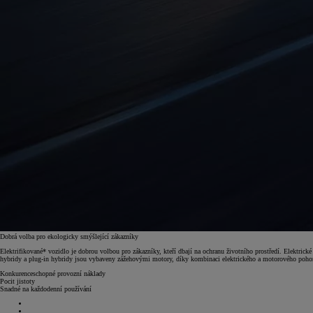
Dobrá volba pro ekologicky smýšlející zákazníky
Elektrifikované* vozidlo je dobrou volbou pro zákazníky, kteří dbají na ochranu životního prostředí. Elektri
hybridy a plug-in hybridy jsou vybaveny zážehovými motory, díky kombinaci elektrického a motorového pohon
Konkurenceschopné provozní náklady
Pocit jistoty
Snadné na každodenní používání