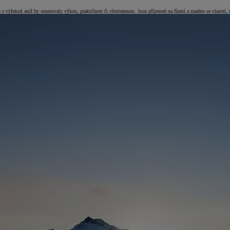
 z výfuku§ aniž by omezovaly výkon, praktičnost či všestrannost. Jsou příjemné na řízení a snadno se vlastní, 