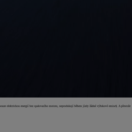
pouze elektrickou energií bez spalovacího motoru, neprodukují během jízdy žádné výfukové emise§. A přestože