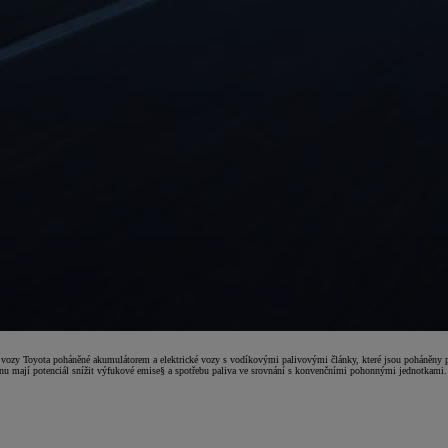
cké vozy Toyota poháněné akumulátorem a elektrické vozy s vodíkovými palivovými články, které jsou poháněny 
u mají potenciál snížit výfukové emise§ a spotřebu paliva ve srovnání s konvenčními pohonnými jednotkami.