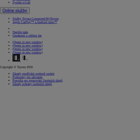
Systém e-Call
Online služby
Služby Toyota Connected/MyToyota
Apple CarPlay™ a Android Auto™
Napište nám
Oznámení o sdílení dat
(Opens in new window)
(Opens in new window)
(Opens in new window)
(Opens in new window)
Copyright © Toyota 2026
Zásady používání souborů cookie
Podmínky pro uživatele
Pravidla pro zpracování Osobních údajů
Zásady ochrany osobních údajů