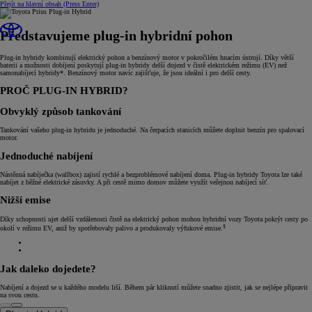
Přejít na hlavní obsah
(Press Enter)
Představujeme plug-in hybridní pohon
Plug-in hybridy kombinují elektrický pohon a benzínový motor v pokročilém hnacím ústrojí. Díky větší
baterii a možnosti dobíjení poskytují plug-in hybridy delší dojezd v čistě elektrickém režimu (EV) než
samonabíjecí hybridy*. Benzínový motor navíc zajišťuje, že jsou ideální i pro delší cesty.
PROČ PLUG-IN HYBRID?
Obvyklý způsob tankování
Tankování vašeho plug-in hybridu je jednoduché. Na čerpacích stanicích můžete doplnit benzín pro spalovací
motor.
Jednoduché nabíjení
Nástěnná nabíječka (wallbox) zajistí rychlé a bezproblémové nabíjení doma. Plug-in hybridy Toyota lze také
nabíjet z běžné elektrické zásuvky. A při cestě mimo domov můžete využít veřejnou nabíjecí síť.
Nižší emise
Díky schopnosti ujet delší vzdálenosti čistě na elektrický pohon mohou hybridní vozy Toyota pokrýt cesty po
§
okolí v režimu EV, aniž by spotřebovaly palivo a produkovaly výfukové emise.
Jak daleko dojedete?
Nabíjení a dojezd se u každého modelu liší. Během pár kliknutí můžete snadno zjistit, jak se nejlépe připravit
na svou cestu.