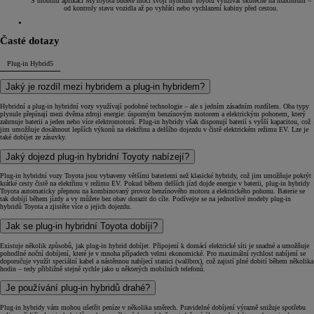
S mobilní aplikací MyToyota budete moci svoji hybridní Toyotu využívat skutečně na maximum –
od kontroly stavu vozidla až po vyhřátí nebo vychlazení kabiny před cestou.
Časté dotazy
Plug-in Hybrid
5
Jaký je rozdíl mezi hybridem a plug-in hybridem?
Hybridní a plug-in hybridní vozy využívají podobné technologie – ale s jedním zásadním rozdílem. Oba typy
plynule přepínají mezi dvěma zdroji energie: úsporným benzínovým motorem a elektrickým pohonem, který
zahrnuje baterii a jeden nebo více elektromotorů. Plug-in hybridy však disponují baterií s vyšší kapacitou, což
jim umožňuje dosáhnout lepších výkonů na elektřinu a delšího dojezdu v čistě elektrickém režimu EV. Lze je
také dobíjet ze zásuvky.
Jaký dojezd plug-in hybridní Toyoty nabízejí?
Plug-in hybridní vozy Toyota jsou vybaveny většími bateriemi než klasické hybridy, což jim umožňuje pokrýt
krátké cesty čistě na elektřinu v režimu EV. Pokud během delších jízd dojde energie v baterii, plug-in hybridy
Toyota automaticky přepnou na kombinovaný provoz benzínového motoru a elektrického pohonu. Baterie se
tak dobíjí během jízdy a vy můžete bez obav dorazit do cíle. Podívejte se na jednotlivé modely plug-in
hybridů Toyota a zjistěte více o jejich dojezdu.
Jak se plug-in hybridní Toyota dobíjí?
Existuje několik způsobů, jak plug-in hybrid dobíjet. Připojení k domácí elektrické síti je snadné a umožňuje
pohodlné noční dobíjení, které je v mnoha případech velmi ekonomické. Pro maximální rychlost nabíjení se
doporučuje využít speciální kabel a nástěnnou nabíjecí stanici (wallbox), což zajistí plné dobití během několika
hodin – tedy přibližně stejně rychle jako u některých mobilních telefonů.
Je používání plug-in hybridů drahé?
Plug-in hybridy vám mohou ušetřit peníze v několika směrech. Pravidelné dobíjení výrazně snižuje spotřebu