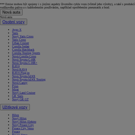
*** Emise mohou být spojeny i s jinými aspekty životního cyklu vozu (včetně jeho výroby), a také s produkcí
vodíkového paliva a s každodenním používáním, například opotřebením pneumatik a brzd.
Nová auta
Nová auta
Osobní vozy
Aygo X
Yaris
Nový Yaris Cross
Yaris Cross
Urban Cruiser
Corolla Sedan
Corolla Hatchback
Corolla Touring Sports
Nová Corolla Cross
Nová Toyota C-HR
Nová Toyota C-HR+
RAV4
Nová RAV4
RAV4 Plug-in
Nová Toyota bZ4X
Nová Toyota bZ4X Touring
Nová Camry
Prius
Mirai
Nový Land Cruiser
GR Yaris
Nový GR GT
Užitkové vozy
Hilux
Nový Hilux
Nový Hilux Elektro
Nový Proace City
Proace City Verso
Proace
Proace Verso