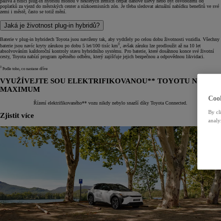
paliva a řidiči plug-in hybridů mohou v některých zemích čerpat daňové úlevy nebo být osvobozeni od
poplatků za vjezd do městských center a nízkoemisních zón. Je třeba sledovat aktuální nabídku benefitů ve své
zemi i městě, často se totiž mění.
Jaká je životnost plug-in hybridů?
Baterie v plug-in hybridech Toyota jsou navrženy tak, aby vydržely po celou dobu životnosti vozidla. Všechny
◊
baterie jsou navíc kryty zárukou po dobu 5 let/100 tisíc km
, avšak záruku lze prodloužit až na 10 let
absolvováním každoroční kontroly stavu hybridního systému. Pro baterie, které dosáhnou konce své životní
cesty, Toyota nabízí program zpětného odběru, který zajišťuje jejich bezpečnou a odpovědnou likvidaci.
◊
Podle toho, co nastane dříve
VYUŽÍVEJTE SOU ELEKTRIFIKOVANOU** TOYOTU NA
MAXIMUM
Cook
Řízení elektrifikovaného** vozu nikdy nebylo snazší díky Toyota Connected.
By cl
Zjistit více
analy