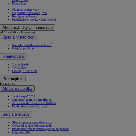
Proace Max
Skladové a ojeté vozy
Objednejte si testovací jízdu
Konfigurujte Toyotu
Prohlédněte si ceníky všech modelů
Akční nabídky a financování
Akční nabídky a financování
Speciální nabídky
Speciální nabídka osobních vozů
Nabídka pro firmy
Financování
Toyota Kredit
Toyota Easy
Leasing KINTO One
Pro majitele
Pro majitele
Aktuální nabídka
Jarní kampaň 2026
Originální komplety zimních kol
Asistenční služba na rok ZDARMA
Prodloužená záruka Extracare
Servis a služby
Slevový program pro starší vozy
Celoroční uskladnění pneumatik
Prodloužení záruky baterie hybridního pohonu
Originální díly