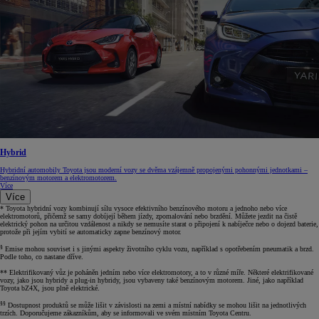
Hybrid
Hybridní automobily Toyota jsou moderní vozy se dvěma vzájemně propojenými pohonnými jednotkami –
benzínovým motorem a elektromotorem.
Více
Více
* Toyota hybridní vozy kombinují sílu vysoce efektivního benzínového motoru a jednoho nebo více
elektromotorů, přičemž se samy dobíjejí během jízdy, zpomalování nebo brzdění. Můžete jezdit na čistě
elektrický pohon na určitou vzdálenost a nikdy se nemusíte starat o připojení k nabíječce nebo o dojezd baterie,
protože při jejím vybití se automaticky zapne benzínový motor.
§
Emise mohou souviset i s jinými aspekty životního cyklu vozu, například s opotřebením pneumatik a brzd.
Podle toho, co nastane dříve.
** Elektrifikovaný vůz je poháněn jedním nebo více elektromotory, a to v různé míře. Některé elektrifikované
vozy, jako jsou hybridy a plug-in hybridy, jsou vybaveny také benzínovým motorem. Jiné, jako například
Toyota bZ4X, jsou plně elektrické.
§§
Dostupnost produktů se může lišit v závislosti na zemi a místní nabídky se mohou lišit na jednotlivých
trzích. Doporučujeme zákazníkům, aby se informovali ve svém místním Toyota Centru.