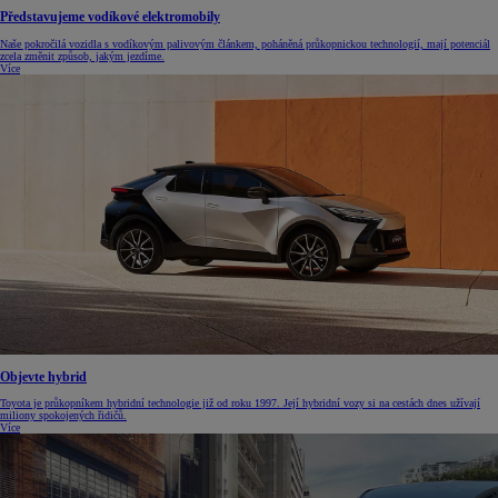
Představujeme vodíkové elektromobily
Naše pokročilá vozidla s vodíkovým palivovým článkem, poháněná průkopnickou technologií, mají potenciál
zcela změnit způsob, jakým jezdíme.
Více
Objevte hybrid
Toyota je průkopníkem hybridní technologie již od roku 1997. Její hybridní vozy si na cestách dnes užívají
miliony spokojených řidičů.
Více