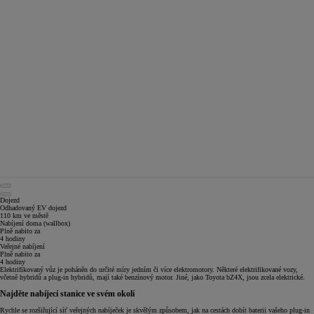
Dojezd
Odhadovaný EV dojezd
110 km ve městě
Nabíjení doma (wallbox)
Plně nabito za
4 hodiny
Veřejné nabíjení
Plně nabito za
4 hodiny
Elektrifikovaný vůz je poháněn do určité míry jedním či více elektromotory. Některé elektrifikované vozy,
včetně hybridů a plug-in hybridů, mají také benzínový motor. Jiné, jako Toyota bZ4X, jsou zcela elektrické.
Najděte nabíjecí stanice ve svém okolí
Rychle se rozšiřující síť veřejných nabíječek je skvělým způsobem, jak na cestách dobít baterii vašeho plug-in