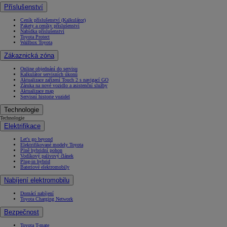
Příslušenství
Ceník příslušenství (Kalkulátor)
Pakety a ceníky příslušenství
Nabídka příslušenství
Toyota Protect
Wallbox Toyota
Zákaznická zóna
Online objednání do servisu
Kalkulátor servisních úkonů
Aktualizace zařízení Touch 2 s navigací GO
Záruka na nové vozidlo a asistenční služby
Aktualizace map
Servisní historie vozidel
Technologie
Technologie
Elektrifikace
Let's go beyond
Elektrifikované modely Toyota
Plně hybridní pohon
Vodíkový palivový článek
Plug-in hybrid
Bateriové elektromobily
Nabíjení elektromobilu
Domácí nabíjení
Toyota Charging Network
Bezpečnost
Toyota T-mate