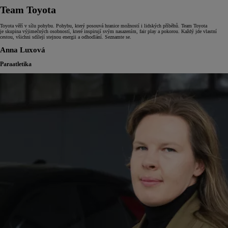
Team Toyota
Toyota věří v sílu pohybu. Pohybu, který posouvá hranice možností i lidských příběhů. Team Toyota
je skupina výjimečných osobností, které inspirují svým nasazením, fair play a pokorou. Každý jde vlastní
cestou, všichni sdílejí stejnou energii a odhodlání. Seznamte se.
Anna Luxová
Paraatletika