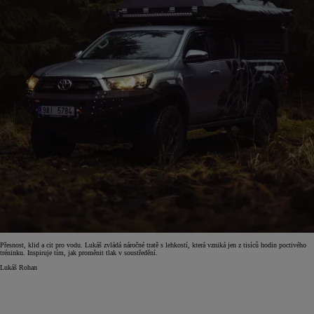
Přesnost, klid a cit pro vodu. Lukáš zvládá náročné tratě s lehkostí, která vzniká jen z tisíců hodin poctivého
tréninku. Inspiruje tím, jak proměnit tlak v soustředění.
Lukáš Rohan