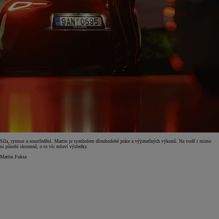
Síla, rytmus a soustředění. Martin je symbolem dlouhodobé práce a výjimečných výkonů. Na vodě i mimo
ni působí skromně, o to víc mluví výsledky.
Martin Fuksa