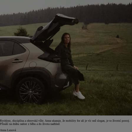
Rychlost, disciplína a obrovská vůle. Anna ukazuje, že mobility for all je víc než slogan, je to životní postoj.
Přináší na dráhu radost z běhu a do života nadhled.
Anna Luxová