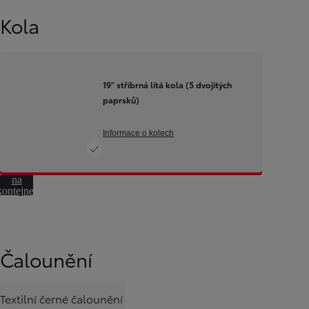
Kola
19" stříbrná litá kola (5 dvojitých
paprsků)
Informace o kolech
Přeskočit
na
kontejner
otáčení
Od
399 000 Kč
s DPH
vč. zvýhodnění
20 000 Kč
Čalounění
a bonusu za výkup
50 000 Kč
Yaris Cross
HYBRID
Textilní černé čalounění