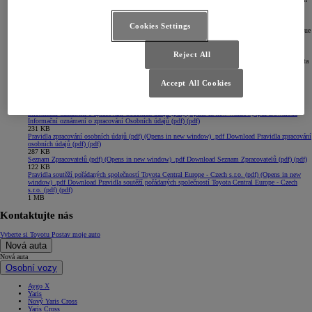
osob v souvislosti se zpracováním osobních údajů a o volném pohybu těchto údajů a o zrušení
směrnice 95/46/ES (obecné nařízení o ochraně osobních údajů), které nabylo účinnosti dne 25.
5. 2018, si Vás dovolujeme informovat o zpracování Vašich osobních údajů společností Toyota
Cookies Settings
Central Europe sp. z o.o., Konstruktorska 5, 02-673 Varšava a Toyota Motor Europe NV/SA, Avenue
du Bourget 60, B-1140 Brusel.
Informační oznámení o zpracování osobních údajů naleznete
zde
(Opens in new window)
.
Reject All
Pokud máte zájem od nás nadále dostávat informace o aktuálních akcích a nabídkách ze světa Toyota
a Lexus, vyplňte prosím
Souhlas se zpracováním osobních údajů a se zasíláním obchodních
sdělení
jednoduchou aktivací svého osobního profilu na gdpr.toyota.cz, kde naleznete všechny
Accept All Cookies
potřebné informace.
Pravidla
Informační oznámení o zpracování Osobních údajů (pdf)
(Opens in new window)
.pdf
Download
Informační oznámení o zpracování Osobních údajů (pdf) (pdf)
231 KB
Pravidla zpracování osobních údajů (pdf)
(Opens in new window)
.pdf
Download Pravidla zpracování
osobních údajů (pdf) (pdf)
287 KB
Seznam Zpracovatelů (pdf)
(Opens in new window)
.pdf
Download Seznam Zpracovatelů (pdf) (pdf)
122 KB
Pravidla soutěží pořádaných společností Toyota Central Europe - Czech s.r.o. (pdf)
(Opens in new
window)
.pdf
Download Pravidla soutěží pořádaných společností Toyota Central Europe - Czech
s.r.o. (pdf) (pdf)
1 MB
Kontaktujte nás
Vyberte si Toyotu
Postav moje auto
Nová auta
Nová auta
Osobní vozy
Aygo X
Yaris
Nový Yaris Cross
Yaris Cross