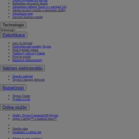
Kalkulátor servisních úkonů
Aktualizace zařízení Touch 2 s navigací GO
Záruka na nové vozidlo a asistenční služby
Aktualizace map
Servisní historie vozidel
Technologie
Technologie
Elektrifikace
Let's go beyond
Elektrifikované modely Toyota
Plně hybridní pohon
Vodíkový palivový článek
Plug-in hybrid
Bateriové elektromobily
Nabíjení elektromobilu
Domácí nabíjení
Toyota Charging Network
Bezpečnost
Toyota T-mate
Systém e-Call
Online služby
Služby Toyota Connected/MyToyota
Apple CarPlay™ a Android Auto™
Napište nám
Oznámení o sdílení dat
(Opens in new window)