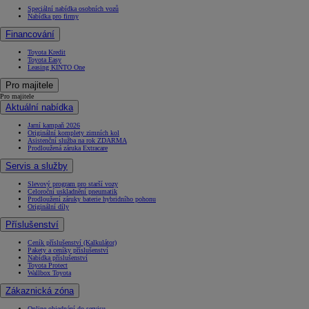
Speciální nabídka osobních vozů
Nabídka pro firmy
Financování
Toyota Kredit
Toyota Easy
Leasing KINTO One
Pro majitele
Pro majitele
Aktuální nabídka
Jarní kampaň 2026
Originální komplety zimních kol
Asistenční služba na rok ZDARMA
Prodloužená záruka Extracare
Servis a služby
Slevový program pro starší vozy
Celoroční uskladnění pneumatik
Prodloužení záruky baterie hybridního pohonu
Originální díly
Příslušenství
Ceník příslušenství (Kalkulátor)
Pakety a ceníky příslušenství
Nabídka příslušenství
Toyota Protect
Wallbox Toyota
Zákaznická zóna
Online objednání do servisu