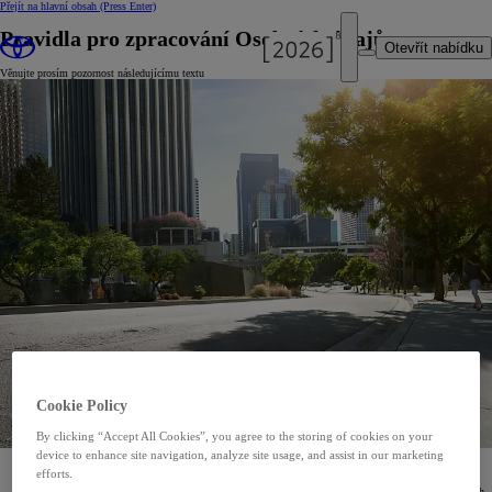
Přejít na hlavní obsah
(Press Enter)
Pravidla pro zpracování Osobních údajů
Otevřít nabídku
Věnujte prosím pozornost následujícímu textu
Cookie Policy
By clicking “Accept All Cookies”, you agree to the storing of cookies on your
device to enhance site navigation, analyze site usage, and assist in our marketing
Vážení zákazníci,
efforts.
v souvislosti s přijetím nařízení Evropského parlamentu a Rady (EU) 2016/679 o ochraně fyzických