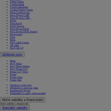
Urban Cruiser
Corolla Sedan
Corolla Hatchback
Corolla Touring Sports
Nová Corolla Cross
Nová Toyota C-HR
Nová Toyota C-HR+
RAV4
Nová RAV4
RAV4 Plug-in
Nová Toyota bZ4X
Nová Toyota bZ4X Touring
Nová Camry
Prius
Mirai
Nový Land Cruiser
GR Yaris
Nový GR GT
Užitkové vozy
Hilux
Nový Hilux
Nový Hilux Elektro
Nový Proace City
Proace City Verso
Proace
Proace Verso
Proace Max
Skladové a ojeté vozy
Objednejte si testovací jízdu
Konfigurujte Toyotu
Prohlédněte si ceníky všech modelů
Akční nabídky a financování
Akční nabídky a financování
Speciální nabídky