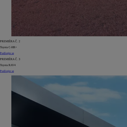
Od
549 000 Kč
s DPH
PREMIÉRA Č. 2
vč. zvýhodnění
75 000 Kč
Toyota C-HR+
Corolla Hatchback
Podívejte se
HYBRID
PREMIÉRA Č. 3
Toyota RAV4
Podívejte se