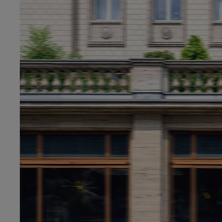
Od
399 000 Kč
s DPH
vč. zvýhodnění
20 000 Kč
a bonusu za výkup
50 000 Kč
Yaris Cross
HYBRID