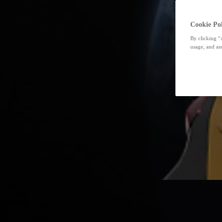
Cookie Pol
By clicking “
usage, and ass