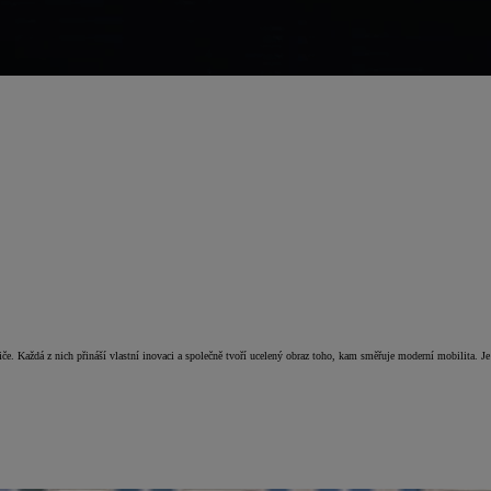
. Každá z nich přináší vlastní inovaci a společně tvoří ucelený obraz toho, kam směřuje moderní mobilita. Je