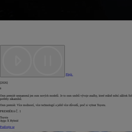
Přejít
[
2026
]
8
Osm premiér neznamená jen osm nových modelů. Je to osm směrů vývoje značky, které reálně mění zážitek řidiče
potřeby zákazníků.
Osm premiér. Více možností, více technologií a ještě více důvodů, proč si vybrat Toyotu.
PREMIÉRA Č. 1
Toyota
Aygo X Hybrid
Podívejte se