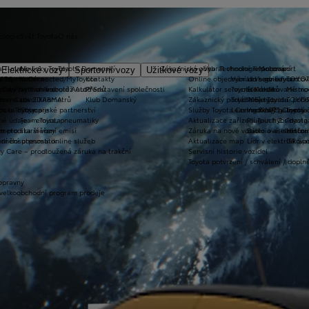
ologie
Svět Toyota
O nás
a T-mate
Novinky Toyota
Toyota Domanský
Zákaznická zóna
Vybrat vhodné financování
Technologie pohonu
Motorsport
Elektrické vozy
Sportovní vozy
Užitkové vozy
2026
y Toyota Connected/MyToyota
Kariéra
Kontakty
Online objednání do servisu
Vybrat vhodné financov
Let's go beyond
TOYOT
plety zimních kol
 CarPlay™ a Android Auto™
Výtvarná soutěž Auto Snů
Představení společnosti
Kalkulátor servisních úkonů
Toyota Kredit
Elektrifikované mo
Mistrov
užba na rok ZDARMA
m e-Call
Lovci Kilometrů
Klub Domanský
Zákaznický portál Moje Toyota
Toyota Easy
Plně hybridní poh
TOYOT
ruka Extracare
ce u Toyoty
Olympijské partnerství
Služby Toyota Connected/MyToyota
Leasing KINTO One
Vodíkový palivový 
Toyot
né údaje – emise, pneumatiky
Team Toyota
Aktualizace zařízení Touch 2 s navi
Plug-in hybrid
Toyota
m pro starší vozy
metodika měření emisí
Záruka na nové vozidlo a asistenční
Bateriové elektrom
Histor
adnění pneumatik
ní dosutpnosti online služeb
Aktualizace map
Lídr v elektrifiko
GR Spo
y Care – prodloužená záruka na trakční
Servisní historie vozidel
Toyota potvrzení / schválení / dopln
opravny
 velkoobchodní program prodeje