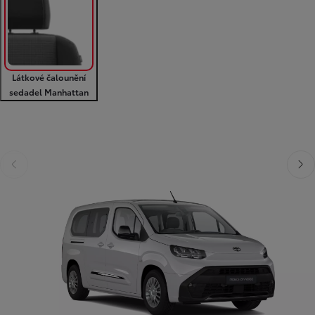
Látkové čalounění
sedadel Manhattan
Předchozí
Další
Předchozí
Dalš