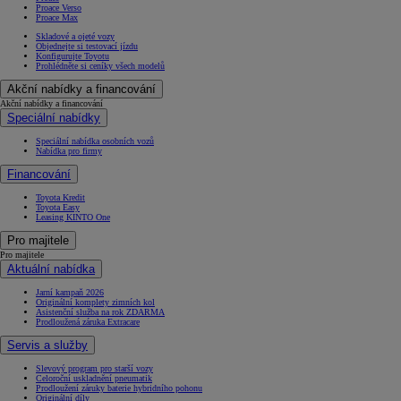
Proace Verso
Proace Max
Skladové a ojeté vozy
Objednejte si testovací jízdu
Konfigurujte Toyotu
Prohlédněte si ceníky všech modelů
Akční nabídky a financování
Akční nabídky a financování
Speciální nabídky
Speciální nabídka osobních vozů
Nabídka pro firmy
Financování
Toyota Kredit
Toyota Easy
Leasing KINTO One
Pro majitele
Pro majitele
Aktuální nabídka
Jarní kampaň 2026
Originální komplety zimních kol
Asistenční služba na rok ZDARMA
Prodloužená záruka Extracare
Servis a služby
Slevový program pro starší vozy
Celoroční uskladnění pneumatik
Prodloužení záruky baterie hybridního pohonu
Originální díly