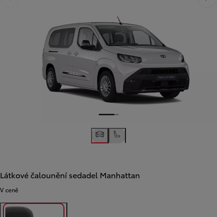
Předchozí
Dalš
Látkové čalounění sedadel Manhattan
V ceně