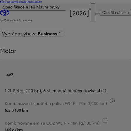
Přejít na hlavní obsah
(Press Enter)
Specifikace a její hlavní prvky
Byla aktualizována cena Cena vaší konfigurace činí 668 000 Kč
Otevřít nabídku
Zpět na stránku modelu
Vybrána výbava
Business
Motor
4x2
1.2L Petrol (110 hp)
,
6 st. manuální převodovka (4x2)
Přepnou
Kombinovaná spotřeba paliva WLTP - Min (l/100 km)
6,5 l/100 km
Přepnout i
Kombinované emise CO2 WLTP - Min (g/100 km)
146 g/km