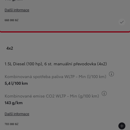
Další informace
668 000 Kč
4x2
1.5L Diesel (100 hp)
,
6 st. manuální převodovka (4x2)
Přepnou
Kombinovaná spotřeba paliva WLTP - Min (l/100 km)
5,4 l/100 km
Přepnout i
Kombinované emise CO2 WLTP - Min (g/100 km)
143 g/km
Další informace
703 000 Kč