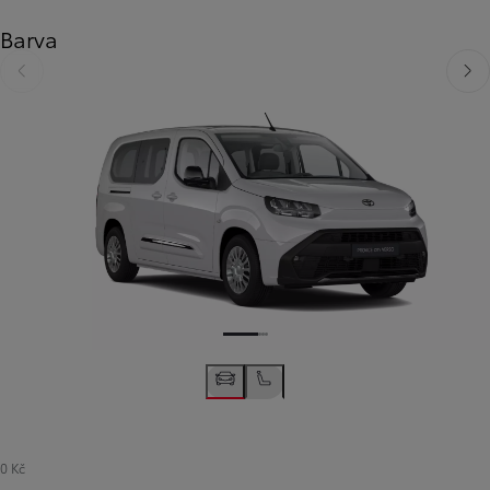
Barva
Předchozí
Dalš
0 Kč