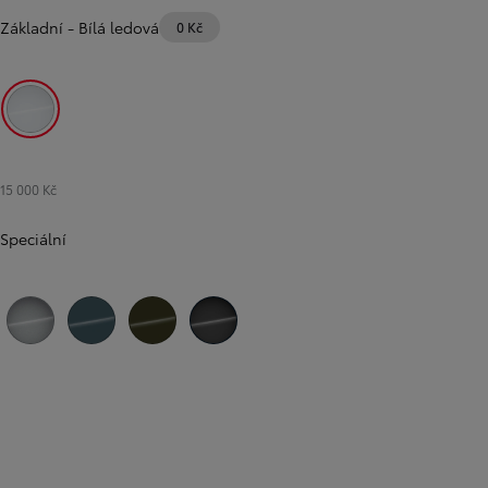
Základní
-
Bílá ledová
0 Kč
Bílá ledová
15 000 Kč
Speciální
Předchozí
Další
Stříbrná atomická
Světlá modrá
Zelená khaki
Černá Vesmírná