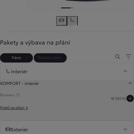
Pakety a výbava na přání
Pakety
Volitelná výbava
Interiér
KOMFORT - interiér
Business 7S
18 000 Kč
Prvků na přání: 4
Exteriér
Předchozí
Další