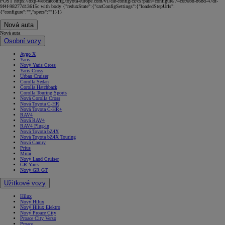
POST https://dxp-webcarconfig.toyota-europe.com/v1/car-config/cz/cs?path=configure/74c690bd-868d-47df-
9f4f-98277d13615c with body {"reduxState":{"carConfigSettings":{"loadedStepUrls":
{"configure":"","specs":""}}}}
Nová auta
Nová auta
Osobní vozy
Aygo X
Yaris
Nový Yaris Cross
Yaris Cross
Urban Cruiser
Corolla Sedan
Corolla Hatchback
Corolla Touring Sports
Nová Corolla Cross
Nová Toyota C-HR
Nová Toyota C-HR+
RAV4
Nová RAV4
RAV4 Plug-in
Nová Toyota bZ4X
Nová Toyota bZ4X Touring
Nová Camry
Prius
Mirai
Nový Land Cruiser
GR Yaris
Nový GR GT
Užitkové vozy
Hilux
Nový Hilux
Nový Hilux Elektro
Nový Proace City
Proace City Verso
Proace