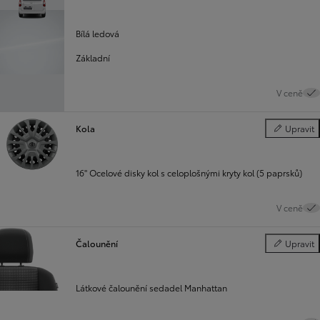
Bílá ledová
Základní
V ceně
Kola
Upravit
Kola
16" Ocelové disky kol s celoplošnými kryty kol (5 paprsků)
V ceně
Čalounění
Upravit
Čalounění
Látkové čalounění sedadel Manhattan