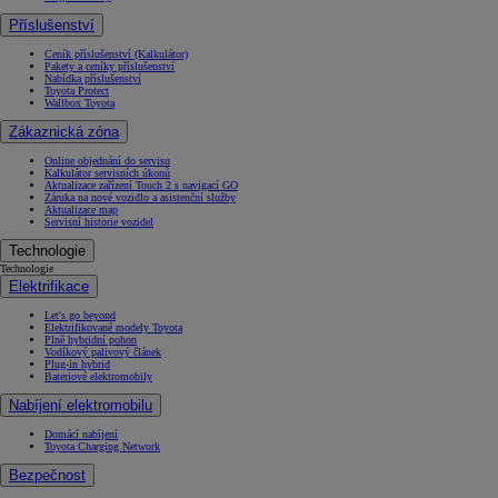
Příslušenství
Ceník příslušenství (Kalkulátor)
Pakety a ceníky příslušenství
Nabídka příslušenství
Toyota Protect
Wallbox Toyota
Zákaznická zóna
Online objednání do servisu
Kalkulátor servisních úkonů
Aktualizace zařízení Touch 2 s navigací GO
Záruka na nové vozidlo a asistenční služby
Aktualizace map
Servisní historie vozidel
Technologie
Technologie
Elektrifikace
Let's go beyond
Elektrifikované modely Toyota
Plně hybridní pohon
Vodíkový palivový článek
Plug-in hybrid
Bateriové elektromobily
Nabíjení elektromobilu
Domácí nabíjení
Toyota Charging Network
Bezpečnost