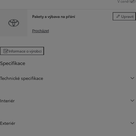
V ceně
Pakety a výbava na přání
Upravit
Pakety a vý
Procházet
Informace o výrobci
Specifikace
Technické specifikace
Interiér
Exteriér