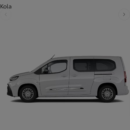
Kola
Předchozí
Dalš