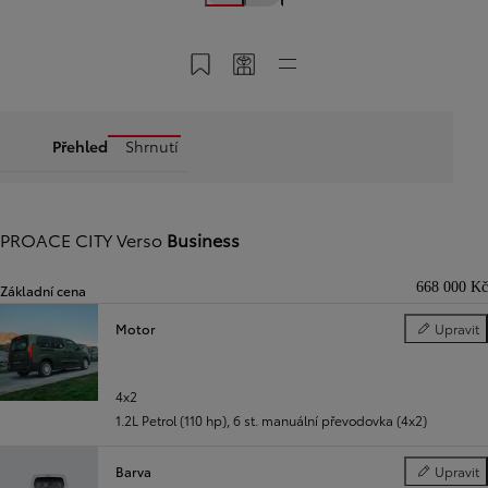
Uložit do MyToyota
Sdílet kód
Rychlé odkazy
Přehled
Shrnutí
PROACE CITY Verso
Business
668 000 Kč
Základní cena
Motor
Upravit
Motor
Předchozí
Další
4x2
1.2L Petrol (110 hp)
,
6 st. manuální převodovka (4x2)
Barva
Upravit
Barva