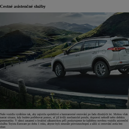
Cestné asistenčné služby
Naše vozidla vyrábíme tak, aby zajistila spolehlivé a bezstarostné cestování po řadu dlouhých let. Mohou však
nastat situace, kdy budete potřebovat pomoc, ať již kvůli mechanické poruše, dopravní nehodě nebo defektu
pneumatiky. V rámci zasazení o kvalitní zákaznickou péči poskytujeme ke každému novému vozidlu asistenční
službu Toyota Eurocare po dobu 1 roku, abyste byli neustále provozuschopní a užili si cestování zcela bez
obav.