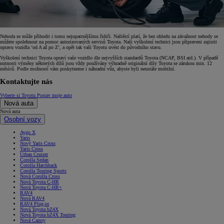
Nehoda se může přihodit i tomu nejopatrnějšímu řidiči. Naštěstí platí, že bez ohledu na závažnost nehody se
můžete spolehnout na pomoc autorizovaných servisů Toyota. Naši vyškolení technici jsou připraveni zajistit
opravu vozidla ‘od A až po Z’, a opět tak vaši Toyotu uvést do původního stavu.
Vyškolení technici Toyota opraví vaše vozidlo dle nejvyšších standardů Toyota (NCAP, BSI atd.). V případě
nutnosti výměny některých dílů jsou vždy používány výhradně originální díly Toyota se zárukou min. 12
měsíců. Podle možností vám poskytneme i náhradní vůz, abyste byli neustále mobilní.
Kontaktujte nás
Vyberte si Toyotu
Postav moje auto
Nová auta
Nová auta
Osobní vozy
Aygo X
Yaris
Nový Yaris Cross
Yaris Cross
Urban Cruiser
Corolla Sedan
Corolla Hatchback
Corolla Touring Sports
Nová Corolla Cross
Nová Toyota C-HR
Nová Toyota C-HR+
RAV4
Nová RAV4
RAV4 Plug-in
Nová Toyota bZ4X
Nová Toyota bZ4X Touring
Nová Camry