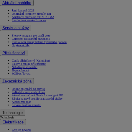
Aktuální nabídka
Jarní kampaň 2026
Originální komplety zimních kol
Asistenční služba na rok ZDARMA
Prodloužená záruka Extracare
Servis a služby
Slevový program pro starší vozy
Celoroční uskladnění pneumatik
Prodloužení záruky baterie hybridního pohonu
Originální díly
Příslušenství
Ceník příslušenství (Kalkulátor)
Pakety a ceníky příslušenství
Nabídka příslušenství
Toyota Protect
Wallbox Toyota
Zákaznická zóna
Online objednání do servisu
Kalkulátor servisních úkonů
Aktualizace zařízení Touch 2 s navigací GO
Záruka na nové vozidlo a asistenční služby
Aktualizace map
Servisní historie vozidel
Technologie
Technologie
Elektrifikace
Let's go beyond