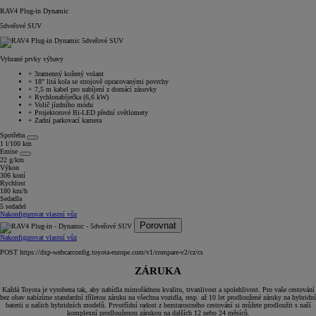
RAV4 Plug-in Dynamic
5dveřové SUV
Vybrané prvky výbavy
+
3ramenný kožený volant
+
18" litá kola se strojově opracovanými povrchy
+
7,5 m kabel pro nabíjení z domácí zásuvky
+
Rychlonabíječka (6,6 kW)
+
Volič jízdního módu
+
Projektorové Bi-LED přední světlomety
+
Zadní parkovací kamera
Spotřeba
1 l/100 km
Emise
22 g/km
Výkon
306 koní
Rychlost
180 km/h
Sedadla
5 sedadel
Nakonfigurovat vlastní vůz
Porovnat
Nakonfigurovat vlastní vůz
POST https://dxp-webcarconfig.toyota-europe.com/v1/compare-v2/cz/cs
ZÁRUKA
Každá Toyota je vyrobena tak, aby nabídla mimořádnou kvalitu, trvanlivost a spolehlivost. Pro vaše cestování
bez obav nabízíme standardní tříletou záruku na všechna vozidla, resp. až 10 let prodloužené záruky na hybridní
baterii u našich hybridních modelů. Prvotřídní radost z bezstarostného cestování si můžete prodloužit s naší
komplexní prodlouženou zárukou na dalších 12 nebo 24 měsíců.