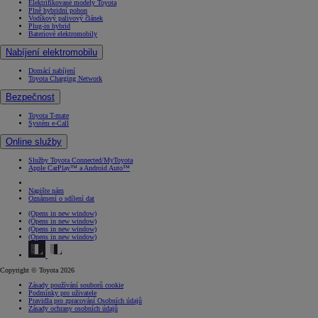
Elektrifikované modely Toyota
Plně hybridní pohon
Vodíkový palivový článek
Plug-in hybrid
Bateriové elektromobily
Nabíjení elektromobilu
Domácí nabíjení
Toyota Charging Network
Bezpečnost
Toyota T-mate
Systém e-Call
Online služby
Služby Toyota Connected/MyToyota
Apple CarPlay™ a Android Auto™
Napište nám
Oznámení o sdílení dat
(Opens in new window)
(Opens in new window)
(Opens in new window)
(Opens in new window)
Copyright © Toyota 2026
Zásady používání souborů cookie
Podmínky pro uživatele
Pravidla pro zpracování Osobních údajů
Zásady ochrany osobních údajů