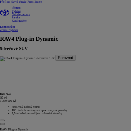
Přejít na hlavní obsah
(Press Enter)
Přehled
Výbava
Nabídky a ceny
Záruka
Konfigurátor
Konfigurátor
Změnit výbavu
RAV4 Plug-in
Dynamic
5dveřové SUV
Porovnat
Bílá čistá
Již od
1 280 000 Kč
3ramenný kožený volant
18" litá kola se strojově opracovanými povrchy
7,5 m kabel pro nabíjení z domácí zásuvky
RAV4 Plug-in Dynamic