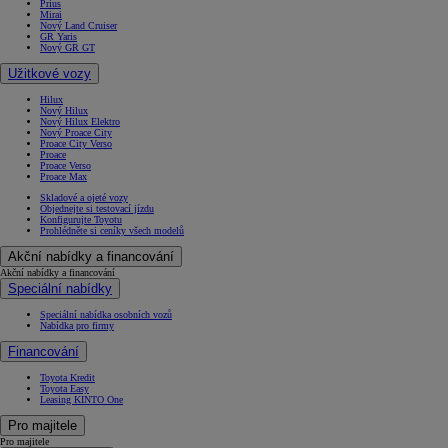
Prius
Mirai
Nový Land Cruiser
GR Yaris
Nový GR GT
Užitkové vozy
Hilux
Nový Hilux
Nový Hilux Elektro
Nový Proace City
Proace City Verso
Proace
Proace Verso
Proace Max
Skladové a ojeté vozy
Objednejte si testovací jízdu
Konfigurujte Toyotu
Prohlédněte si ceníky všech modelů
Akční nabídky a financování
Akční nabídky a financování
Speciální nabídky
Speciální nabídka osobních vozů
Nabídka pro firmy
Financování
Toyota Kredit
Toyota Easy
Leasing KINTO One
Pro majitele
Pro majitele