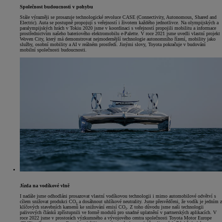
Společnost budoucnosti v pohybu
Stále výrazněji se prosazuje technologické revoluce CASE (Connectivity, Autonomous, Shared and
Electric). Auta se postupně propojují s veřejností i životem každého jednotlivce. Na olympijských a
paralympijských hrách v Tokiu 2020 jsme v koordinaci s veřejností propojili mobilitu a informace
prostřednictvím našeho bateriového elektromobilu e-Palette. V roce 2021 jsme uvedli vlastní projekt
Woven City, který má demonstrovat nejmodernější technologie autonomního řízení, mobility jako
služby, osobní mobility a AI v reálném prostředí. Jinými slovy, Toyota pokračuje v budování
mobilní společnosti budoucnosti.
Jízda na vodíkové vlně
I nadále jsme odhodláni prosazovat vlastní vodíkovou technologii i mimo automobilové odvětví s
cílem snižovat produkci CO₂ a dosáhnout uhlíkové neutrality. Jsme přesvědčeni, že vodík je jedním z
klíčových stavebních kamenů ke snižování emisí CO₂. Z toho důvodu jsme naši technologii
palivových článků zpřístupnili ve formě modulů pro snadné uplatnění v partnerských aplikacích. V
roce 2022 jsme v prostorách výzkumného a vývojového centra společnosti Toyota Motor Europe