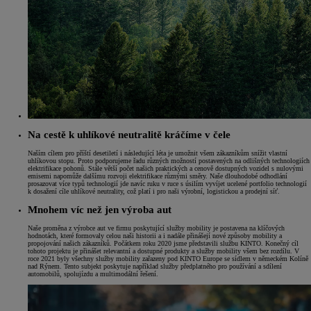
Na cestě k uhlíkové neutralitě kráčíme v čele
Naším cílem pro příští desetiletí i následující léta je umožnit všem zákazníkům snížit vlastní
uhlíkovou stopu. Proto podporujeme řadu různých možností postavených na odlišných technologiích
elektrifikace pohonů. Stále větší počet našich praktických a cenově dostupných vozidel s nulovými
emisemi napomůže dalšímu rozvoji elektrifikace různými směry. Naše dlouhodobé odhodlání
prosazovat více typů technologií jde navíc ruku v ruce s úsilím vyvíjet ucelené portfolio technologií
k dosažení cíle uhlíkové neutrality, což platí i pro naši výrobní, logistickou a prodejní síť.
Mnohem víc než jen výroba aut
Naše proměna z výrobce aut ve firmu poskytující služby mobility je postavena na klíčových
hodnotách, které formovaly celou naši historii a i nadále přinášejí nové způsoby mobility a
propojování našich zákazníků. Počátkem roku 2020 jsme představili službu KINTO. Konečný cíl
tohoto projektu je přinášet relevantní a dostupné produkty a služby mobility všem bez rozdílu. V
roce 2021 byly všechny služby mobility zařazeny pod KINTO Europe se sídlem v německém Kolíně
nad Rýnem. Tento subjekt poskytuje například služby předplatného pro používání a sdílení
automobilů, spolujízdu a multimodální řešení.