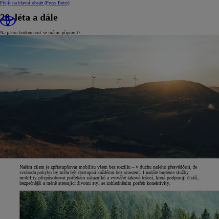
Přejít na hlavní obsah
(Press Enter)
20. léta a dále
Na jakou budoucnost se máme připravit?
Naším cílem je zpřístupňovat mobilitu všem bez rozdílu – v duchu našeho přesvědčení, že
svoboda pohybu by měla být dostupná každému bez omezení. I nadále budeme služby
mobility přizpůsobovat potřebám zákazníků a vytvářet taková řešení, která podporují čistší,
bezpečnější a méně stresující životní styl se zohledněním potřeb konektivity.