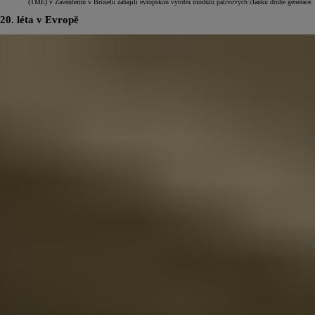
(TME) v Zaventemu v Bruselu zahájili evropskou výrobu modulů palivových článků druhé generace.
20. léta v Evropě