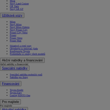
Mirai
Nový Land Cruiser
GR Yaris
Nový GR GT
Užitkové vozy
Hilux
Nový Hilux
Nový Hilux Elektro
Nový Proace City
Proace City Verso
Proace
Proace Verso
Proace Max
Skladové a ojeté vozy
Objednejte si testovací jízdu
Konfigurujte Toyotu
Prohlédněte si ceníky všech modelů
Akční nabídky a financování
Akční nabídky a financování
Speciální nabídky
Speciální nabídka osobních vozů
Nabídka pro firmy
Financování
Toyota Kredit
Toyota Easy
Leasing KINTO One
Pro majitele
Pro majitele
Aktuální nabídka