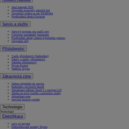
Jarní kampaň 2026
Originální komplety zimních kol
Asistenční služba na rok ZDARMA
Prodloužená záruka Extracare
Servis a služby
Slevový program pro starší vozy
Celoroční uskladnění pneumatik
Prodloužení záruky baterie hybridního pohonu
Originální díly
Příslušenství
Ceník příslušenství (Kalkulátor)
Pakety a ceníky příslušenství
Nabídka příslušenství
Toyota Protect
Wallbox Toyota
Zákaznická zóna
Online objednání do servisu
Kalkulátor servisních úkonů
Aktualizace zařízení Touch 2 s navigací GO
Záruka na nové vozidlo a asistenční služby
Aktualizace map
Servisní historie vozidel
Technologie
Technologie
Elektrifikace
Let's go beyond
Elektrifikované modely Toyota