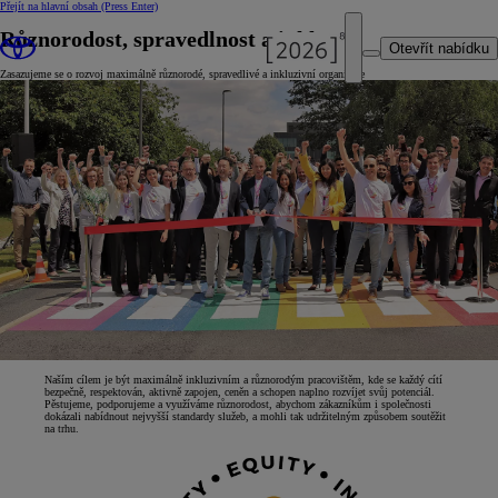
Přejít na hlavní obsah
(Press Enter)
Různorodost, spravedlnost a inkluze
Otevřít nabídku
Zasazujeme se o rozvoj maximálně různorodé, spravedlivé a inkluzivní organizace
Naším cílem je být maximálně inkluzivním a různorodým pracovištěm, kde se každý cítí
bezpečně, respektován, aktivně zapojen, ceněn a schopen naplno rozvíjet svůj potenciál.
Pěstujeme, podporujeme a využíváme různorodost, abychom zákazníkům i společnosti
dokázali nabídnout nejvyšší standardy služeb, a mohli tak udržitelným způsobem soutěžit
na trhu.