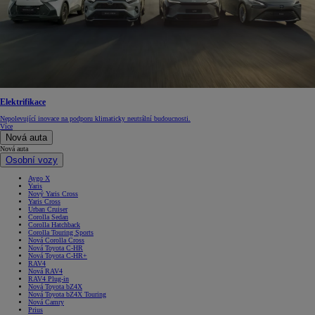
Elektrifikace
Nepolevující inovace na podporu klimaticky neutrální budoucnosti.
Více
Nová auta
Nová auta
Osobní vozy
Aygo X
Yaris
Nový Yaris Cross
Yaris Cross
Urban Cruiser
Corolla Sedan
Corolla Hatchback
Corolla Touring Sports
Nová Corolla Cross
Nová Toyota C-HR
Nová Toyota C-HR+
RAV4
Nová RAV4
RAV4 Plug-in
Nová Toyota bZ4X
Nová Toyota bZ4X Touring
Nová Camry
Prius