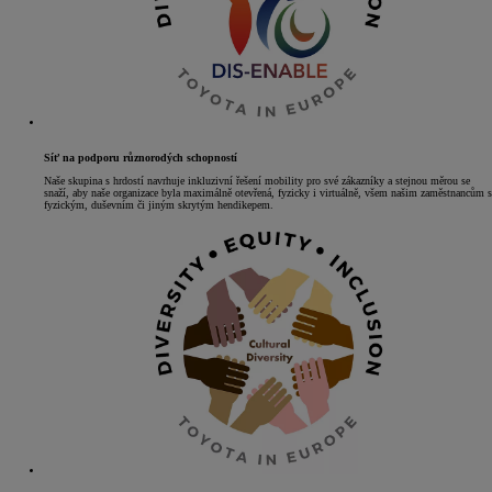
Síť na podporu různorodých schopností
Naše skupina s hrdostí navrhuje inkluzivní řešení mobility pro své zákazníky a stejnou měrou se
snaží, aby naše organizace byla maximálně otevřená, fyzicky i virtuálně, všem našim zaměstnancům s
fyzickým, duševním či jiným skrytým hendikepem.