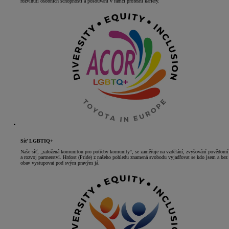
rozvinutí osobních schopností a posouvání v rámci profesní kariéry.
Síť LGBTIQ+
Naše síť, „založená komunitou pro potřeby komunity“, se zaměřuje na vzdělání, zvyšování povědomí
a rozvoj partnerství. Hrdost (Pride) z našeho pohledu znamená svobodu vyjadřovat se kdo jsem a bez
obav vystupovat pod svým pravým já.