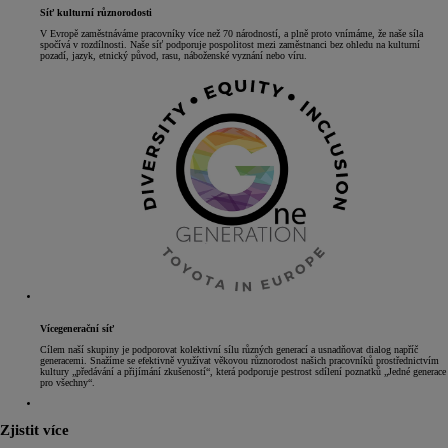
Síť kulturní různorodosti
V Evropě zaměstnáváme pracovníky více než 70 národností, a plně proto vnímáme, že naše síla
spočívá v rozdílnosti. Naše síť podporuje pospolitost mezi zaměstnanci bez ohledu na kulturní
pozadí, jazyk, etnický původ, rasu, náboženské vyznání nebo víru.
Vícegenerační síť
Cílem naší skupiny je podporovat kolektivní sílu různých generací a usnadňovat dialog napříč
generacemi. Snažíme se efektivně využívat věkovou různorodost našich pracovníků prostřednictvím
kultury „předávání a přijímání zkušeností“, která podporuje pestrost sdílení poznatků „Jedné generace
pro všechny“.
Zjistit více