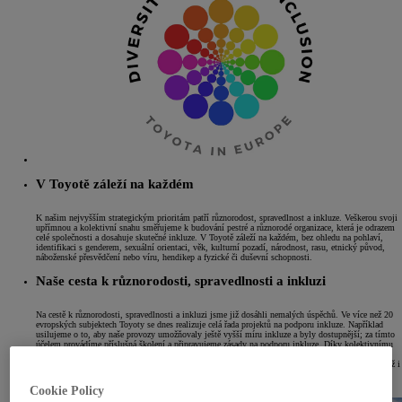
V Toyotě záleží na každém
K našim nejvyšším strategickým prioritám patří různorodost, spravedlnost a inkluze. Veškerou svoji
upřímnou a kolektivní snahu směřujeme k budování pestré a různorodé organizace, která je odrazem
celé společnosti a dosahuje skutečné inkluze. V Toyotě záleží na každém, bez ohledu na pohlaví,
identifikaci s genderem, sexuální orientaci, věk, kulturní pozadí, národnost, rasu, etnický původ,
náboženské přesvědčení nebo víru, hendikep a fyzické či duševní schopnosti.
Naše cesta k různorodosti, spravedlnosti a inkluzi
Na cestě k různorodosti, spravedlnosti a inkluzi jsme již dosáhli nemalých úspěchů. Ve více než 20
evropských subjektech Toyoty se dnes realizuje celá řada projektů na podporu inkluze. Například
usilujeme o to, aby naše provozy umožňovaly ještě vyšší míru inkluze a byly dostupnější; za tímto
účelem provádíme příslušná školení a připravujeme zásady na podporu inkluze. Díky kolektivnímu
úsilí našich pracovníků jsme v roce 2021 uspořádali první Evropskou konferenci o různorodosti.
Každoročně slavíme Mezinárodní den žen formou různých aktivit probíhajících po celý týden, jakož i
Mezinárodní den proti homofobii, bifobii a transfobii (IDAHOT), Měsíc hrdosti LGBT+ a další
akce.
Cookie Policy