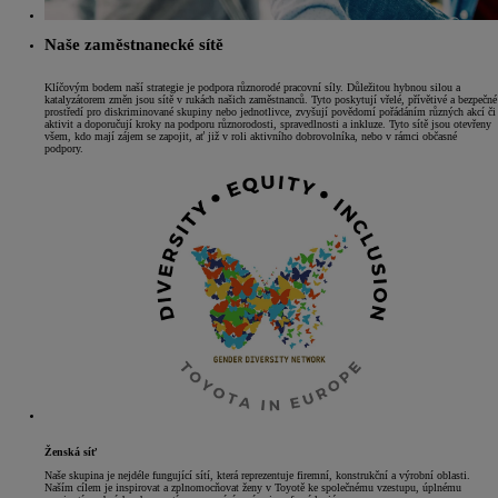
Naše zaměstnanecké sítě
Klíčovým bodem naší strategie je podpora různorodé pracovní síly. Důležitou hybnou silou a
katalyzátorem změn jsou sítě v rukách našich zaměstnanců. Tyto poskytují vřelé, přívětivé a bezpečné
prostředí pro diskriminované skupiny nebo jednotlivce, zvyšují povědomí pořádáním různých akcí či
aktivit a doporučují kroky na podporu různorodosti, spravedlnosti a inkluze. Tyto sítě jsou otevřeny
všem, kdo mají zájem se zapojit, ať již v roli aktivního dobrovolníka, nebo v rámci občasné
podpory.
Ženská síť
Naše skupina je nejdéle fungující sítí, která reprezentuje firemní, konstrukční a výrobní oblasti.
Naším cílem je inspirovat a zplnomocňovat ženy v Toyotě ke společnému vzestupu, úplnému