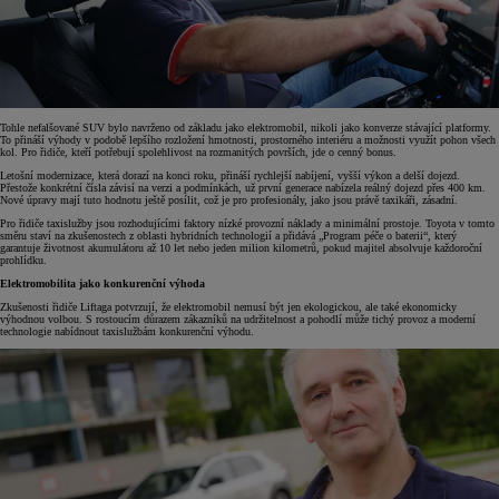
Tohle nefalšované SUV bylo navrženo od základu jako elektromobil, nikoli jako konverze stávající platformy.
To přináší výhody v podobě lepšího rozložení hmotnosti, prostorného interiéru a možnosti využít pohon všech
kol. Pro řidiče, kteří potřebují spolehlivost na rozmanitých površích, jde o cenný bonus.
Letošní modernizace, která dorazí na konci roku, přináší rychlejší nabíjení, vyšší výkon a delší dojezd.
Přestože konkrétní čísla závisí na verzi a podmínkách, už první generace nabízela reálný dojezd přes 400 km.
Nové úpravy mají tuto hodnotu ještě posílit, což je pro profesionály, jako jsou právě taxikáři, zásadní.
Pro řidiče taxislužby jsou rozhodujícími faktory nízké provozní náklady a minimální prostoje. Toyota v tomto
směru staví na zkušenostech z oblasti hybridních technologií a přidává „Program péče o baterii“, který
garantuje životnost akumulátoru až 10 let nebo jeden milion kilometrů, pokud majitel absolvuje každoroční
prohlídku.
Elektromobilita jako konkurenční výhoda
Zkušenosti řidiče Liftaga potvrzují, že elektromobil nemusí být jen ekologickou, ale také ekonomicky
výhodnou volbou. S rostoucím důrazem zákazníků na udržitelnost a pohodlí může tichý provoz a moderní
technologie nabídnout taxislužbám konkurenční výhodu.