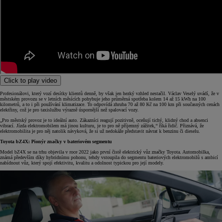
Click to play video
Profesionálovi, který vozí desítky klientů denně, by však jen hezký vzhled nestačil. Václav Veselý uvádí, že v
městském provozu se v letních měsících pohybuje jeho průměrná spotřeba kolem 14 až 15 kWh na 100
kilometrů, a to i při používání klimatizace. To odpovídá zhruba 70 až 80 Kč na 100 km při současných cenách
elektřiny, což je pro taxislužbu výrazně úspornější než spalovací vozy.
„Pro městský provoz je to ideální auto. Zákazníci reagují pozitivně, oceňují tichý, klidný chod a absenci
vibrací. Jízda elektromobilem má jinou kulturu, je to pro ně příjemný zážitek,“ říká řidič. Přiznává, že
elektromobilita je pro něj natolik návyková, že si už nedokáže představit návrat k benzinu či dieselu.
Toyota bZ4X: Pionýr značky v bateriovém segmentu
Model bZ4X se na trhu objevila v roce 2022 jako první čistě elektrický vůz značky Toyota. Automobilka,
známá především díky hybridnímu pohonu, tehdy vstoupila do segmentu bateriových elektromobilů s ambicí
nabídnout vůz, který spojí efektivitu, kvalitu a odolnost typickou pro její modely.