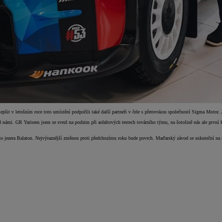
pšit v letošním roce toto umístění podpořili také další partneři v čele s přerovskou společností Sigma Motor
 námi. GR Yarisem jsem se svezl na podzim při asfaltových testech továrního týmu, na šotolině nás ale první k
ko jezera Balaton. Nejvýraznější změnou proti předchozímu roku bude povrch. Maďarský závod se uskuteční na 