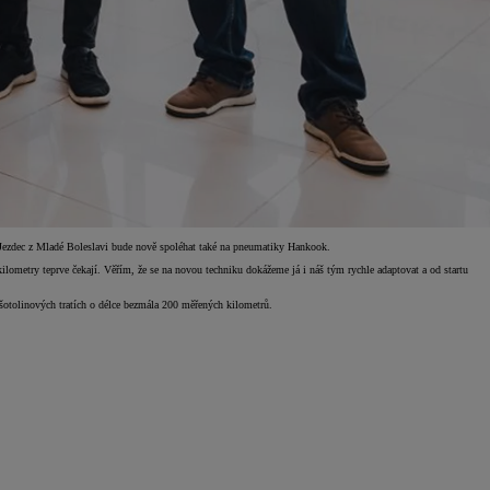
. Jezdec z Mladé Boleslavi bude nově spoléhat také na pneumatiky Hankook.
ilometry teprve čekají. Věřím, že se na novou techniku dokážeme já i náš tým rychle adaptovat a od startu
šotolinových tratích o délce bezmála 200 měřených kilometrů.