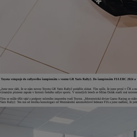
Toyota vstupuje do rallyového šampionátu s vozem GR Yaris Rally2. Do šampionátu FIA ERC 2024 a vy
„Jsme moc rádi, že se nám novou Toyotu GR Yaris Rally2 podařilo získat. Tím spíše, že jsme první v ČR a mez
výrazným písmem zapsán v historii českého rallye sportu. V minulých letech se Milan Dolák starší stal mis
Od
399 000 Kč
s DPH
Tým se může těšit také z podpory místního importéra vozů Toyota. „Motoristická divize Gazoo Racing se s
Yaris Rally2. Ten má od letoška homologaci od Mezinárodní automobilové federace FIA a jsme nadšení, že jed
vč. zvýhodnění
20 000 Kč
a bonusu za výkup
50 000 Kč
Yaris Cross
HYBRID