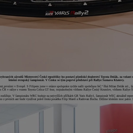
braných závodů Mistrovství České republiky ho postaví plzeňské dealerství Toyota Dolák, za volant
letošní evropský šampionát. V Česku se tým poprvé představí při Rallye Šumava Klatovy.
i prvními v Evropě. S Filipem jsme v otázce spolupráce rychle našli společnou řeč,“ říká Milan Dolák ml., šé
trem ČR v rallye s vozem Toyota Celica GT four, trojnásobným vítězem Rallye Český Krumlov, vítězem Rallye
tále rozšiřuje. V šampionátu WRC boduje na nejvyšších příčkách GR Yaris Rally1, šampionát WEC aktuálně r
no z prvních aut bude využívat právě česká posádka Filip Mareš a Radovan Bucha. Držíme klukům moc palce. Ma