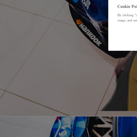
Cookie Pol
By clicking “
usage, and ass