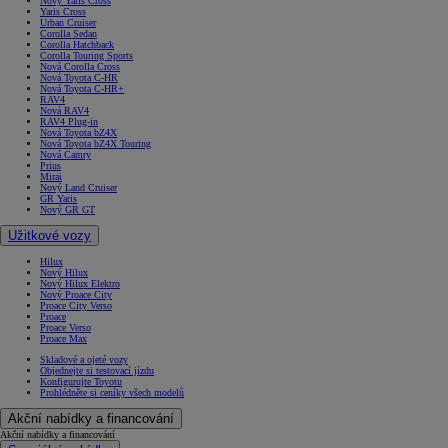
Nový Yaris Cross
Yaris Cross
Urban Cruiser
Corolla Sedan
Corolla Hatchback
Corolla Touring Sports
Nová Corolla Cross
Nová Toyota C-HR
Nová Toyota C-HR+
RAV4
Nová RAV4
RAV4 Plug-in
Nová Toyota bZ4X
Nová Toyota bZ4X Touring
Nová Camry
Prius
Mirai
Nový Land Cruiser
GR Yaris
Nový GR GT
Užitkové vozy
Hilux
Nový Hilux
Nový Hilux Elektro
Nový Proace City
Proace City Verso
Proace
Proace Verso
Proace Max
Skladové a ojeté vozy
Objednejte si testovací jízdu
Konfigurujte Toyotu
Prohlédněte si ceníky všech modelů
Akční nabídky a financování
Akční nabídky a financování