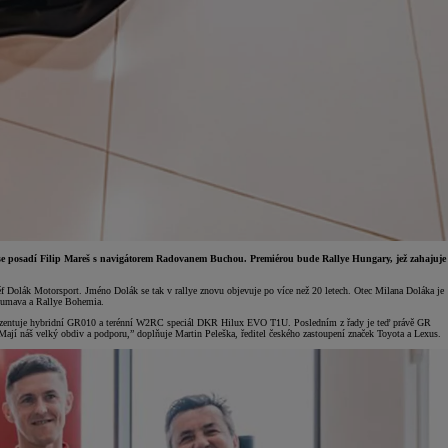
 se posadí Filip Mareš s navigátorem Radovanem Buchou. Premiérou bude Rallye Hungary, jež zahajuje
f Dolák Motorsport. Jméno Dolák se tak v rallye znovu objevuje po více než 20 letech. Otec Milana Doláka je
 Šumava a Rallye Bohemia.
eprezentuje hybridní GR010 a terénní W2RC speciál DKR Hilux EVO T1U. Posledním z řady je teď právě GR
jí náš velký obdiv a podporu,” doplňuje Martin Peleška, ředitel českého zastoupení značek Toyota a Lexus.