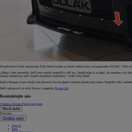
Dvaatřicetiletý český reprezentant Filip Mareš naváže na loňské sedmé místo na šampionátu FIA ERC. Plán vyle
„Děkuji všem partnerům, kteří tento projekt podpořili a věří mu. Hodně práce je za námi, ale mnohem více před
sezóny budeme pro naše soupeře nesnadnou konkurencí,“ uvádí Filip Mareš.
Rallye Hungary se pro letošní rok přesouvá více na západ a centrem závodu bude město Veszprém ležící nedale
Další zajímavosti ze světa Toyota v magazínu
Toyota Life
Kontaktujte nás
Vyberte si Toyotu
Postav moje auto
Nová auta
Nová auta
Osobní vozy
Aygo X
Yaris