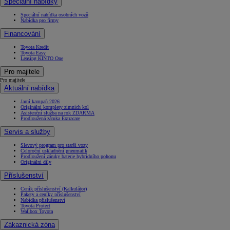
Speciální nabídky
Speciální nabídka osobních vozů
Nabídka pro firmy
Financování
Toyota Kredit
Toyota Easy
Leasing KINTO One
Od
549 000 Kč
s DPH
Pro majitele
Pro majitele
vč. zvýhodnění
75 000 Kč
Aktuální nabídka
Corolla Hatchback
Jarní kampaň 2026
HYBRID
Originální komplety zimních kol
Asistenční služba na rok ZDARMA
Prodloužená záruka Extracare
Servis a služby
Slevový program pro starší vozy
Celoroční uskladnění pneumatik
Prodloužení záruky baterie hybridního pohonu
Originální díly
Příslušenství
Ceník příslušenství (Kalkulátor)
Pakety a ceníky příslušenství
Nabídka příslušenství
Toyota Protect
Wallbox Toyota
Zákaznická zóna