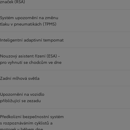
značek (RSA)
Systém upozornění na změnu
tlaku v pneumatikách (TPMS)
Inteligentní adaptivní tempomat
Nouzový asistent řízení (ESA) -
pro vyhnutí se chodcům ve dne
Zadní mlhová světla
Upozornění na vozidlo
přibližující se zezadu
Předkolizní bezpečnostní systém
s rozpoznáváním cyklistů a
motorek v během dne