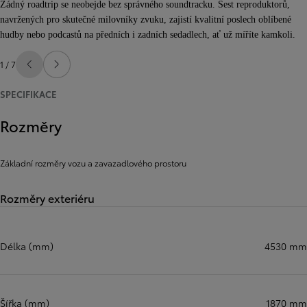
Žádný roadtrip se neobejde bez správného soundtracku. Šest reproduktorů,
navržených pro skutečné milovníky zvuku, zajistí kvalitní poslech oblíbené
hudby nebo podcastů na předních i zadních sedadlech, ať už míříte kamkoli.
1 / 7
Předchozí
Další
SPECIFIKACE
Rozměry
Základní rozměry vozu a zavazadlového prostoru
Rozměry exteriéru
Délka (mm)
4530 mm
Šířka (mm)
1870 mm