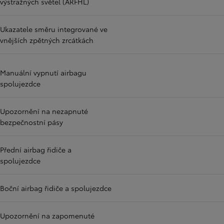
výstražných světel (ARFHL)
Ukazatele směru integrované ve
vnějších zpětných zrcátkách
Manuální vypnutí airbagu
spolujezdce
Upozornění na nezapnuté
bezpečnostní pásy
Přední airbag řidiče a
spolujezdce
Boční airbag řidiče a spolujezdce
Upozornění na zapomenuté