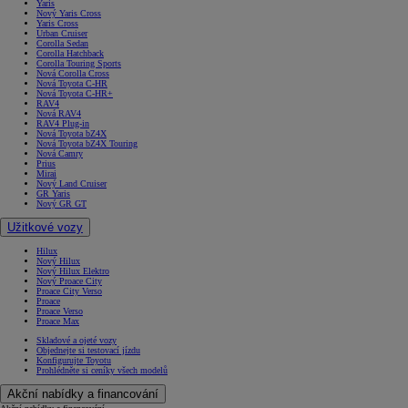
Yaris
Nový Yaris Cross
Yaris Cross
Urban Cruiser
Corolla Sedan
Corolla Hatchback
Corolla Touring Sports
Nová Corolla Cross
Nová Toyota C-HR
Nová Toyota C-HR+
RAV4
Nová RAV4
RAV4 Plug-in
Nová Toyota bZ4X
Nová Toyota bZ4X Touring
Nová Camry
Prius
Mirai
Nový Land Cruiser
GR Yaris
Nový GR GT
Užitkové vozy
Hilux
Nový Hilux
Nový Hilux Elektro
Nový Proace City
Proace City Verso
Proace
Proace Verso
Proace Max
Skladové a ojeté vozy
Objednejte si testovací jízdu
Konfigurujte Toyotu
Prohlédněte si ceníky všech modelů
Akční nabídky a financování