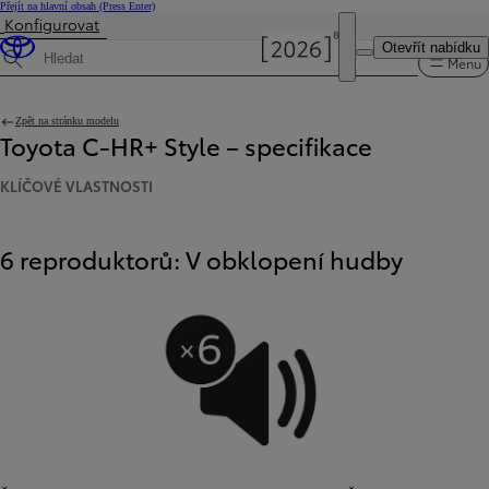
Přejít na hlavní obsah
(Press Enter)
Konfigurovat
Byla aktualizována cena Cena vaší konfigurace činí 999 000 Kč
Otevřít nabídku
Menu
Hledat specifikace
Zpět na stránku modelu
Toyota C-HR+ Style – specifikace
KLÍČOVÉ VLASTNOSTI
6 reproduktorů: V obklopení hudby