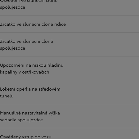
Osvětlení ve sluneční cloně
spolujezdce
Zrcátko ve sluneční cloně řidiče
Zrcátko ve sluneční cloně
spolujezdce
Upozornění na nízkou hladinu
kapaliny v ostřikovačích
Loketní opěrka na středovém
tunelu
Manuálně nastavitelná výška
sedadla spolujezdce
Osvětlený vstup do vozu