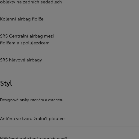
objekty na zadních sedadlech
Kolenní airbag řidiče
SRS Centrální airbag mezi
řidičem a spolujezdcem
SRS hlavové airbagy
Styl
Designové prvky interiéru a exteriéru
Anténa ve tvaru žraločí ploutve
Měkčené obložení zadních dveří