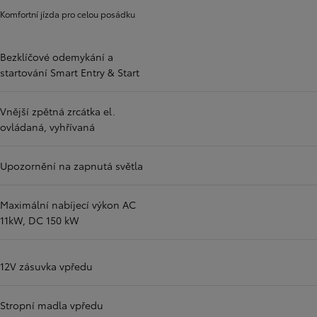
Komfortní jízda pro celou posádku
Bezklíčové odemykání a
startování Smart Entry & Start
Vnější zpětná zrcátka el.
ovládaná, vyhřívaná
Upozornění na zapnutá světla
Maximální nabíjecí výkon AC
11kW, DC 150 kW
12V zásuvka vpředu
Stropní madla vpředu