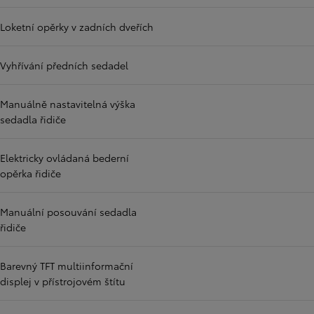
Loketní opěrky v zadních dveřích
Vyhřívání předních sedadel
Manuálně nastavitelná výška
sedadla řidiče
Elektricky ovládaná bederní
opěrka řidiče
Manuální posouvání sedadla
řidiče
Barevný TFT multiinformační
displej v přístrojovém štítu