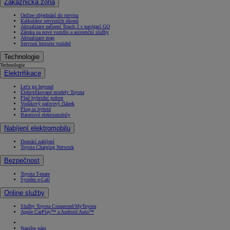
Zákaznická zóna
Online objednání do servisu
Kalkulátor servisních úkonů
Aktualizace zařízení Touch 2 s navigací GO
Záruka na nové vozidlo a asistenční služby
Aktualizace map
Servisní historie vozidel
Technologie
Technologie
Elektrifikace
Let's go beyond
Elektrifikované modely Toyota
Plně hybridní pohon
Vodíkový palivový článek
Plug-in hybrid
Bateriové elektromobily
Nabíjení elektromobilu
Domácí nabíjení
Toyota Charging Network
Bezpečnost
Toyota T-mate
Systém e-Call
Online služby
Služby Toyota Connected/MyToyota
Apple CarPlay™ a Android Auto™
Napište nám