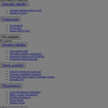
Akční nabídky a financování
Speciální nabídky
Speciální nabídka osobních vozů
Nabídka pro firmy
Financování
Toyota Kredit
Toyota Easy
Leasing KINTO One
Pro majitele
Pro majitele
Aktuální nabídka
Jarní kampaň 2026
Originální komplety zimních kol
Asistenční služba na rok ZDARMA
Prodloužená záruka Extracare
Servis a služby
Slevový program pro starší vozy
Celoroční uskladnění pneumatik
Prodloužení záruky baterie hybridního pohonu
Originální díly
Příslušenství
Ceník příslušenství (Kalkulátor)
Pakety a ceníky příslušenství
Nabídka příslušenství
Toyota Protect
Wallbox Toyota