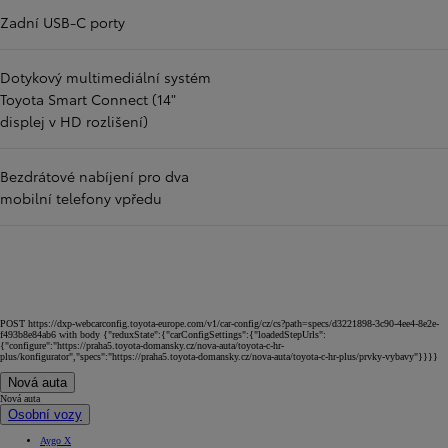
Zadní USB-C porty
Dotykový multimediální systém
Toyota Smart Connect (14"
displej v HD rozlišení)
Bezdrátové nabíjení pro dva
mobilní telefony vpředu
POST https://dxp-webcarconfig.toyota-europe.com/v1/car-config/cz/cs?path=specs/d3221898-3c90-4ee4-8e2e-
f493b8e84ab6 with body {"reduxState":{"carConfigSettings":{"loadedStepUrls":
{"configure":"https://praha5.toyota-domansky.cz/nova-auta/toyota-c-hr-
plus/konfigurator","specs":"https://praha5.toyota-domansky.cz/nova-auta/toyota-c-hr-plus/prvky-vybavy"}}}}
Nová auta
Nová auta
Osobní vozy
Aygo X