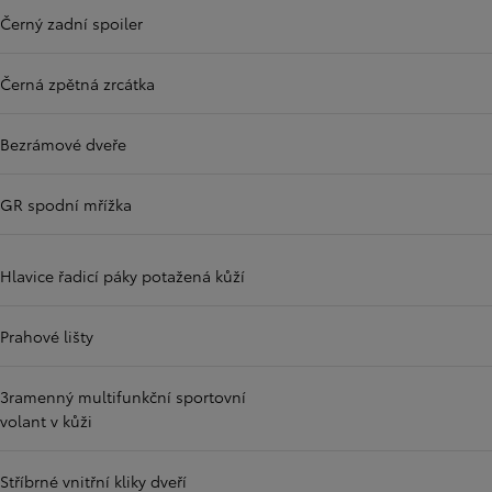
Černý zadní spoiler
Černá zpětná zrcátka
Bezrámové dveře
GR spodní mřížka
Hlavice řadicí páky potažená kůží
Prahové lišty
3ramenný multifunkční sportovní
volant v kůži
Stříbrné vnitřní kliky dveří