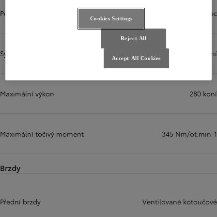
Počet válců
Řadový 3válec
Cookies Settings
Reject All
Systém vstřikování paliva
Vícebodové vstřikování
Accept All Cookies
Maximální výkon
280 koní
Maximální točivý moment
345 Nm/ot.min-1
Brzdy
Přední brzdy
Ventilované kotoučové