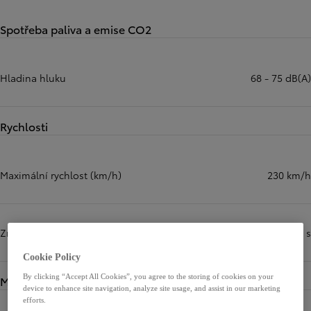
Spotřeba paliva a emise CO2
Hladina hluku
68 - 75 dB(A)
Rychlosti
Maximální rychlost (km/h)
230 km/h
Zrychlení z 0 na 100 km/h (s)
5,2 s
Cookie Policy
By clicking “Accept All Cookies”, you agree to the storing of cookies on your
Motory
device to enhance site navigation, analyze site usage, and assist in our marketing
efforts.