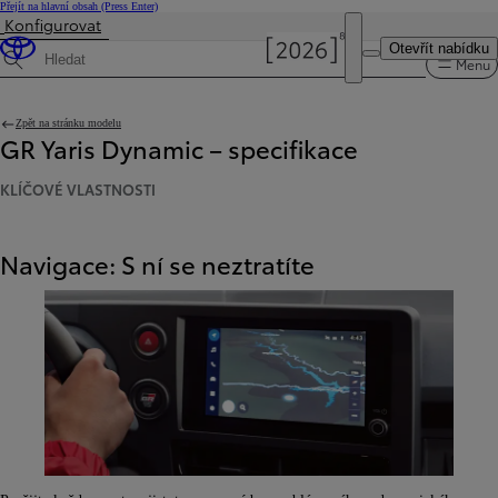
Přejít na hlavní obsah
(Press Enter)
Konfigurovat
Byla aktualizována cena Cena vaší konfigurace činí 1 150 000 Kč
Otevřít nabídku
Menu
Hledat specifikace
Zpět na stránku modelu
GR Yaris Dynamic – specifikace
KLÍČOVÉ VLASTNOSTI
Navigace: S ní se neztratíte