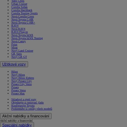
Yaris Cross
Urban Cruiser
Corolla Sedan
Corolla Hatchback
Corolla Touring Sports
Nová Corolla Cross
Nová Toyota C-HR
Nová Toyota C-HR+
RAV4
Nová RAV4
RAV4 Plug-in
Nová Toyota bZ4X
Nová Toyota bZ4X Touring
Nová Camry
Prius
Mirai
Nový Land Cruiser
GR Yaris
Nový GR GT
Užitkové vozy
Hilux
Nový Hilux
Nový Hilux Elektro
Nový Proace City
Proace City Verso
Proace
Proace Verso
Proace Max
Skladové a ojeté vozy
Objednejte si testovací jízdu
Konfigurujte Toyotu
Prohlédněte si ceníky všech modelů
Akční nabídky a financování
Akční nabídky a financování
Speciální nabídky