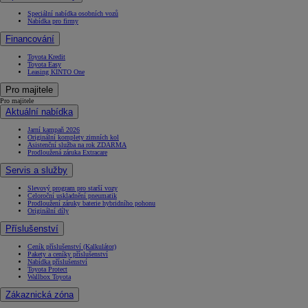
Speciální nabídka osobních vozů
Nabídka pro firmy
Financování
Toyota Kredit
Toyota Easy
Leasing KINTO One
Pro majitele
Pro majitele
Aktuální nabídka
Jarní kampaň 2026
Originální komplety zimních kol
Asistenční služba na rok ZDARMA
Prodloužená záruka Extracare
Servis a služby
Slevový program pro starší vozy
Celoroční uskladnění pneumatik
Prodloužení záruky baterie hybridního pohonu
Originální díly
Příslušenství
Ceník příslušenství (Kalkulátor)
Pakety a ceníky příslušenství
Nabídka příslušenství
Toyota Protect
Wallbox Toyota
Zákaznická zóna