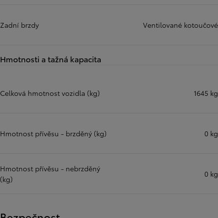
Zadní brzdy
Ventilované kotoučové
Hmotnosti a tažná kapacita
Celková hmotnost vozidla (kg)
1645 kg
Hmotnost přívěsu - brzděný (kg)
0 kg
Hmotnost přívěsu - nebrzděný
0 kg
(kg)
Bezpečnost