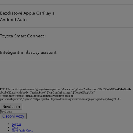
Bezdrátové Apple CarPlay a
Android Auto
Toyota Smart Connect+
Inteligentní hlasový asistent
POST https://dxp-webcarconfig.toyota-europe.com/v1/car-config/cz/cs?path=specs/50c3964d-693e-494e-8bd4-
abcc5ef12acd with body {"reduxState":{"carConfigSettings":{"loadedStepUrls":
{"configure":"https://praha5.toyota-domansky.cz/nova-auta/gr-
yaris/konfigurator","specs":"https://praha5.toyota-domansky.cz/nova-auta/gr-yaris/prvky-vybavy"}}}}
Nová auta
Nová auta
Osobní vozy
Aygo X
Yaris
Nový Yaris Cross