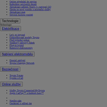
Online objednání do servisu
Kalkulátor servisních úkonů
Aktualizace zařízení Touch 2 s navigací GO
Záruka na nové vozidlo a asistenční služby
Aktualizace map
Servisní historie vozidel
Technologie
Technologie
Elektrifikace
Let's go beyond
Elektrifikované modely Toyota
Plně hybridní pohon
Vodíkový palivový článek
Plug-in hybrid
Bateriové elektromobily
Nabíjení elektromobilu
Domácí nabíjení
Toyota Charging Network
Bezpečnost
Toyota T-mate
Systém e-Call
Online služby
Služby Toyota Connected/MyToyota
Apple CarPlay™ a Android Auto™
Napište nám
Oznámení o sdílení dat