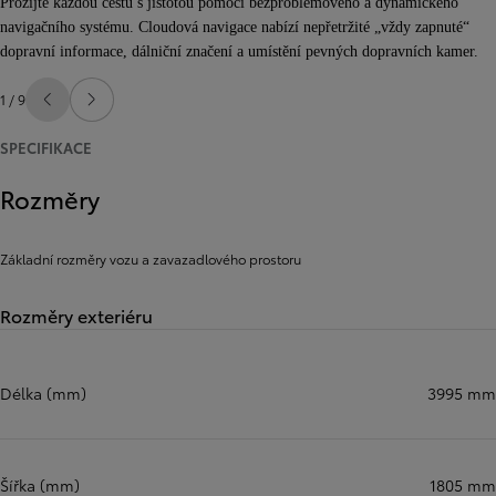
Prožijte každou cestu s jistotou pomocí bezproblémového a dynamického
navigačního systému. Cloudová navigace nabízí nepřetržité „vždy zapnuté“
dopravní informace, dálniční značení a umístění pevných dopravních kamer.
1 / 9
Předchozí
Další
SPECIFIKACE
Rozměry
Základní rozměry vozu a zavazadlového prostoru
Rozměry exteriéru
Délka (mm)
3995 mm
Šířka (mm)
1805 mm