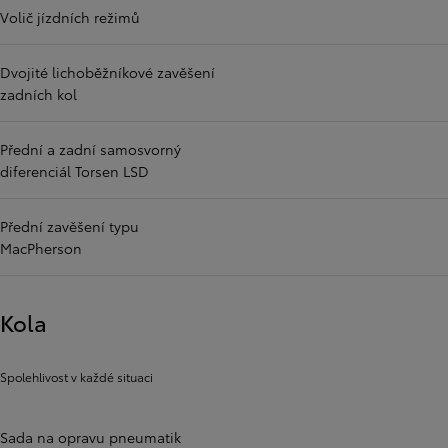
Volič jízdních režimů
Dvojité lichoběžníkové zavěšení
zadních kol
Přední a zadní samosvorný
diferenciál Torsen LSD
Přední zavěšení typu
MacPherson
Kola
Spolehlivost v každé situaci
Sada na opravu pneumatik