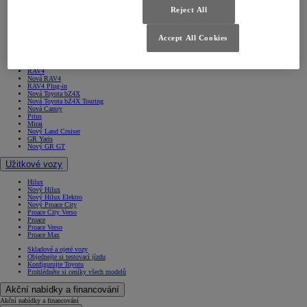
Nový Yaris Cross
Reject All
Yaris Cross
Urban Cruiser
Corolla Sedan
Corolla Hatchback
Accept All Cookies
Corolla Touring Sports
Nová Corolla Cross
Nová Toyota C-HR
Nová Toyota C-HR+
RAV4
Nová RAV4
RAV4 Plug-in
Nová Toyota bZ4X
Nová Toyota bZ4X Touring
Nová Camry
Prius
Mirai
Nový Land Cruiser
GR Yaris
Nový GR GT
Užitkové vozy
Hilux
Nový Hilux
Nový Hilux Elektro
Nový Proace City
Proace City Verso
Proace
Proace Verso
Proace Max
Skladové a ojeté vozy
Objednejte si testovací jízdu
Konfigurujte Toyotu
Prohlédněte si ceníky všech modelů
Akční nabídky a financování
Akční nabídky a financování