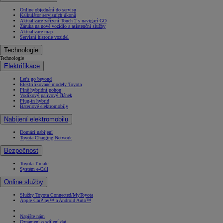
Online objednání do servisu
Kalkulátor servisních úkonů
Aktualizace zařízení Touch 2 s navigací GO
Záruka na nové vozidlo a asistenční služby
Aktualizace map
Servisní historie vozidel
Technologie
Technologie
Elektrifikace
Let's go beyond
Elektrifikované modely Toyota
Plně hybridní pohon
Vodíkový palivový článek
Plug-in hybrid
Bateriové elektromobily
Nabíjení elektromobilu
Domácí nabíjení
Toyota Charging Network
Bezpečnost
Toyota T-mate
Systém e-Call
Online služby
Služby Toyota Connected/MyToyota
Apple CarPlay™ a Android Auto™
Napište nám
Oznámení o sdílení dat