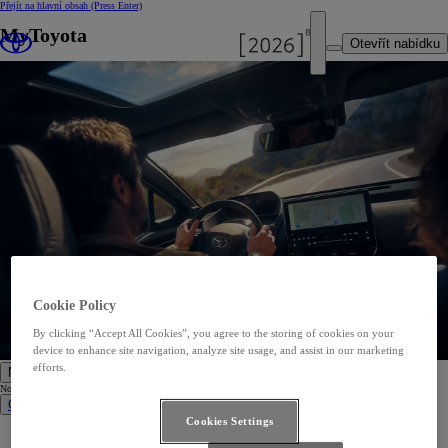
Přejít na hlavní obsah
(Press Enter)
MyToyota
Otevřít nabídku
Cookie Policy
By clicking “Accept All Cookies”, you agree to the storing of cookies on your
device to enhance site navigation, analyze site usage, and assist in our marketing
efforts.
Nová auta
Nová auta
Osobní vozy
Cookies Settings
Aygo X
Yaris