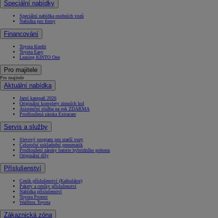
Speciální nabídky
Speciální nabídka osobních vozů
Nabídka pro firmy
Financování
Toyota Kredit
Toyota Easy
Leasing KINTO One
Pro majitele
Pro majitele
Aktuální nabídka
Jarní kampaň 2026
Originální komplety zimních kol
Asistenční služba na rok ZDARMA
Prodloužená záruka Extracare
Servis a služby
Slevový program pro starší vozy
Celoroční uskladnění pneumatik
Prodloužení záruky baterie hybridního pohonu
Originální díly
Příslušenství
Ceník příslušenství (Kalkulátor)
Pakety a ceníky příslušenství
Nabídka příslušenství
Toyota Protect
Wallbox Toyota
Zákaznická zóna