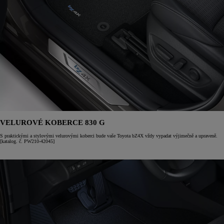
VELUROVÉ KOBERCE 830 G
S praktickými a stylovými velurovými koberci bude vaše Toyota bZ4X vždy vypadat výjimečně a upraveně.
[katalog. č. PW210-42045]