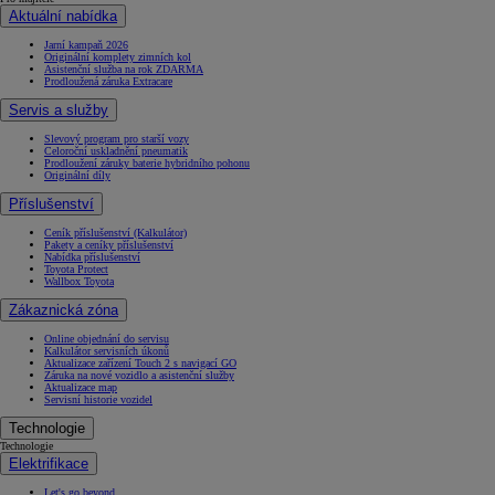
Aktuální nabídka
Jarní kampaň 2026
Originální komplety zimních kol
Asistenční služba na rok ZDARMA
Prodloužená záruka Extracare
Servis a služby
Slevový program pro starší vozy
Celoroční uskladnění pneumatik
Prodloužení záruky baterie hybridního pohonu
Originální díly
Příslušenství
Ceník příslušenství (Kalkulátor)
Pakety a ceníky příslušenství
Nabídka příslušenství
Toyota Protect
Wallbox Toyota
Zákaznická zóna
Online objednání do servisu
Kalkulátor servisních úkonů
Aktualizace zařízení Touch 2 s navigací GO
Záruka na nové vozidlo a asistenční služby
Aktualizace map
Servisní historie vozidel
Technologie
Technologie
Elektrifikace
Let's go beyond