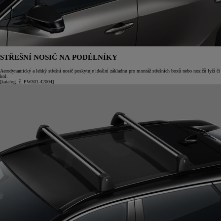
STŘEŠNÍ NOSIČ NA PODÉLNÍKY
Aerodynamický a lehký střešní nosič poskytuje ideální základnu pro montáž střešních boxů nebo nosičů lyží či
kol.
[katalog. č. PW301-42004]