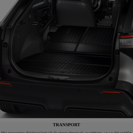
TRANSPORT
Díky transportnímu příslušenství bude váš vůz schopen přepravit vše, co potřebujete, a to i na těch nejdelších