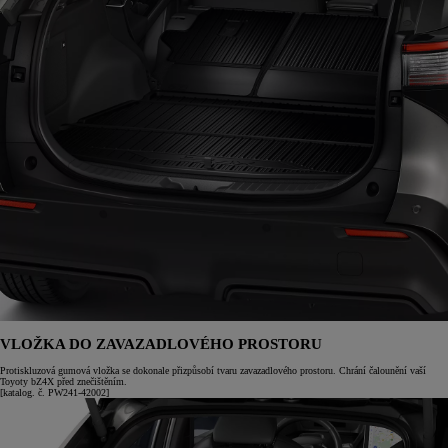
VLOŽKA DO ZAVAZADLOVÉHO PROSTORU
Protiskluzová gumová vložka se dokonale přizpůsobí tvaru zavazadlového prostoru. Chrání čalounění vaší
Toyoty bZ4X před znečištěním.
[katalog. č. PW241-42002]