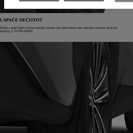
LAPAČE NEČISTOT
Přední a zadní lapače nečistot zaručují ochranu laku před blátem nebo kamínky vrženými zpod kol.
[katalog. č. PW389-42000]