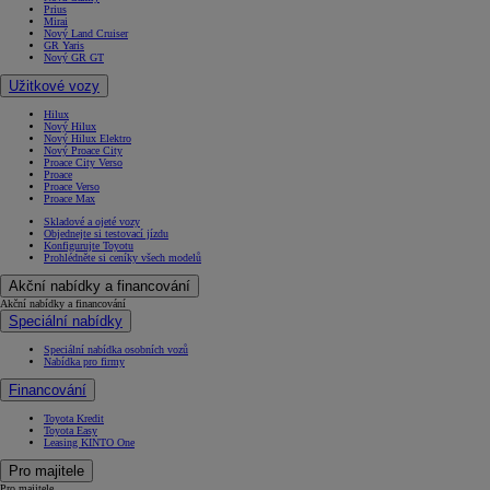
Prius
Mirai
Nový Land Cruiser
GR Yaris
Nový GR GT
Užitkové vozy
Hilux
Nový Hilux
Nový Hilux Elektro
Nový Proace City
Proace City Verso
Proace
Proace Verso
Proace Max
Skladové a ojeté vozy
Objednejte si testovací jízdu
Konfigurujte Toyotu
Prohlédněte si ceníky všech modelů
Akční nabídky a financování
Akční nabídky a financování
Speciální nabídky
Speciální nabídka osobních vozů
Nabídka pro firmy
Financování
Toyota Kredit
Toyota Easy
Leasing KINTO One
Pro majitele
Pro majitele