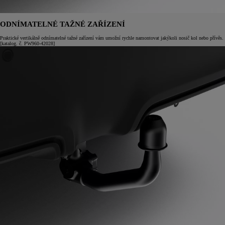
ODNÍMATELNÉ TAŽNÉ ZAŘÍZENÍ
Praktické vertikálně odnímatelné tažné zařízení vám umožní rychle namontovat jakýkoli nosič kol nebo přívěs.
[katalog. č. PW960-42028]