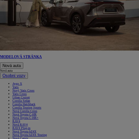
MODELOVÁ STRÁNKA
Nová auta
Nová auta
Osobní vozy
Aygo X
Yaris
Nový Yaris Cross
Yaris Cross
Urban Cruiser
Corolla Sedan
Corolla Hatchback
Corolla Touring Sports
Nová Corolla Cross
Nová Toyota C-HR
Nová Toyota C-HR+
RAV4
Nová RAV4
RAV4 Plug-in
Nová Toyota bZ4X
Nová Toyota bZ4X Touring
Nová Camry