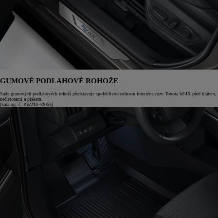
GUMOVÉ PODLAHOVÉ ROHOŽE
Sada gumových podlahových rohoží představuje spolehlivou ochranu interiéru vozu Toyota bZ4X před blátem,
nečistotami a pískem.
[katalog. č. PW210-42053]