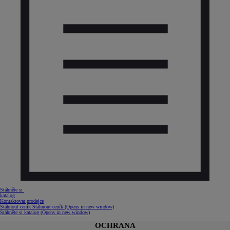
Stáhněte si
katalog
Kontaktovat prodejce
Stáhnout ceník
Stáhnout ceník
(Opens in new window)
Stáhněte si katalog
(Opens in new window)
OCHRANA