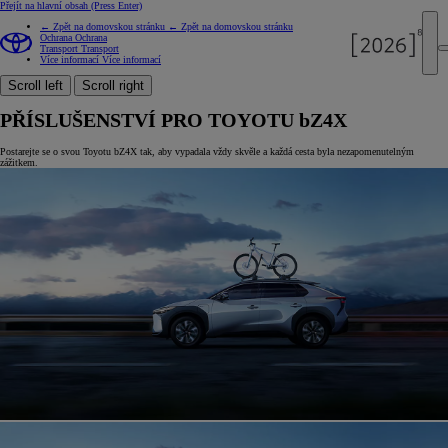
Přejít na hlavní obsah
(Press Enter)
← Zpět na domovskou stránku
← Zpět na domovskou stránku
Ochrana
Ochrana
Transport
Transport
Více informací
Více informací
Scroll left
Scroll right
PŘÍSLUŠENSTVÍ PRO TOYOTU bZ4X
Postarejte se o svou Toyotu bZ4X tak, aby vypadala vždy skvěle a každá cesta byla nezapomenutelným
zážitkem.