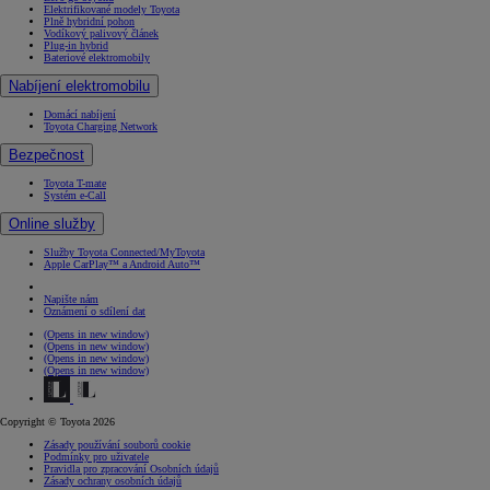
Elektrifikované modely Toyota
Plně hybridní pohon
Vodíkový palivový článek
Plug-in hybrid
Bateriové elektromobily
Nabíjení elektromobilu
Domácí nabíjení
Toyota Charging Network
Bezpečnost
Toyota T-mate
Systém e-Call
Online služby
Služby Toyota Connected/MyToyota
Apple CarPlay™ a Android Auto™
Napište nám
Oznámení o sdílení dat
(Opens in new window)
(Opens in new window)
(Opens in new window)
(Opens in new window)
Copyright © Toyota 2026
Zásady používání souborů cookie
Podmínky pro uživatele
Pravidla pro zpracování Osobních údajů
Zásady ochrany osobních údajů