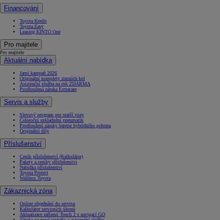
Financování
Toyota Kredit
Toyota Easy
Leasing KINTO One
Pro majitele
Pro majitele
Aktuální nabídka
Jarní kampaň 2026
Originální komplety zimních kol
Asistenční služba na rok ZDARMA
Prodloužená záruka Extracare
Servis a služby
Slevový program pro starší vozy
Celoroční uskladnění pneumatik
Prodloužení záruky baterie hybridního pohonu
Originální díly
Příslušenství
Ceník příslušenství (Kalkulátor)
Pakety a ceníky příslušenství
Nabídka příslušenství
Toyota Protect
Wallbox Toyota
Zákaznická zóna
Online objednání do servisu
Kalkulátor servisních úkonů
Aktualizace zařízení Touch 2 s navigací GO
Záruka na nové vozidlo a asistenční služby