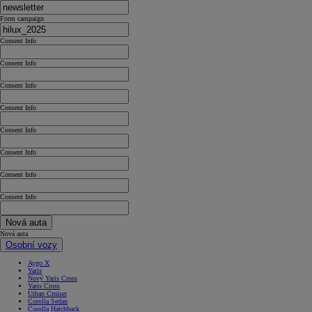
Form campaign
Consent Info
Consent Info
Consent Info
Consent Info
Consent Info
Consent Info
Consent Info
Consent Info
Nová auta
Nová auta
Osobní vozy
Aygo X
Yaris
Nový Yaris Cross
Yaris Cross
Urban Cruiser
Corolla Sedan
Corolla Hatchback