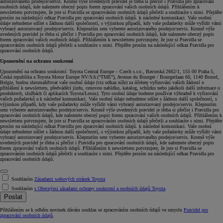
autorizovaného prodejce/servis. Kromě výše uvedených pravidel je třeba si přečíst i Pravidla pro zpracování
osobních údajů, kde naleznete obecný popis forem zpracování vašich osobních údajů. Přihlášením k
newsletteru potvrzujete, že jste si Pravidla se zpracováním osobních údajů přečetli a souhlasíte s nimi. Přejděte
prosím na následující odkaz Pravidla pro zpracování osobních údajů. k následné komunikaci. Vaše osobní
údaje nebudeme sdílet s žádnou další společností, s výjimkou případů, kdy vaše požadavky může vyřídit vámi
vybraný autorizovaný prodejce/servis. Klepnutím sem vyberete autorizovaného prodejce/servis. Kromě výše
uvedených pravidel je třeba si přečíst i Pravidla pro zpracování osobních údajů, kde naleznete obecný popis
forem zpracování vašich osobních údajů. Přihlášením k newsletteru potvrzujete, že jste si Pravidla se
zpracováním osobních údajů přečetli a souhlasíte s nimi. Přejděte prosím na následující odkaz Pravidla pro
zpracování osobních údajů.
Upozornění na ochranu soukromí
Upozornění na ochranu soukromí: Toyota Central Europe – Czech s.r.o., Bavorská 2662/1, 155 00 Praha 5,
Česká republika a Toyota Motor Europe NV/SA (“TME”), Avenue du Bourget / Bourgetlaan 60, 1140 Brusel,
Belgie, budou shromažďovat vaše osobní údaje (viz odkaz níže) za účelem vyřizování vašich žádostí o
přihlášení k newsletteru, předváděcí jízdu, cenovou nabídku, katalog, schůzku nebo jakékoli další informace o
produktech, službách či aplikacích Toyota/Lexus). Tyto osobní údaje budeme používat výhradně k vyřizování
vašich požadavků a k následné komunikaci. Vaše osobní údaje nebudeme sdílet s žádnou další společností, s
výjimkou případů, kdy vaše požadavky může vyřídit vámi vybraný autorizovaný prodejce/servis. Klepnutím
sem vyberete autorizovaného prodejce/servis. Kromě výše uvedených pravidel je třeba si přečíst i Pravidla pro
zpracování osobních údajů, kde naleznete obecný popis forem zpracování vašich osobních údajů. Přihlášením k
newsletteru potvrzujete, že jste si Pravidla se zpracováním osobních údajů přečetli a souhlasíte s nimi. Přejděte
prosím na následující odkaz Pravidla pro zpracování osobních údajů. k následné komunikaci. Vaše osobní
údaje nebudeme sdílet s žádnou další společností, s výjimkou případů, kdy vaše požadavky může vyřídit vámi
vybraný autorizovaný prodejce/servis. Klepnutím sem vyberete autorizovaného prodejce/servis. Kromě výše
uvedených pravidel je třeba si přečíst i Pravidla pro zpracování osobních údajů, kde naleznete obecný popis
forem zpracování vašich osobních údajů. Přihlášením k newsletteru potvrzujete, že jste si Pravidla se
zpracováním osobních údajů přečetli a souhlasíte s nimi. Přejděte prosím na následující odkaz Pravidla pro
zpracování osobních údajů.
Souhlasím
Zásadami webových stránek Toyota
Souhlasím
s Obecnými zásadami ochrany soukromí a osobních údajů Toyota
Poslat
Přihlášením se k odběru novinek dávám souhlas se zpracováním osobních údajů ve smyslu
Pravidel pro
zpracování osobních údajů
.