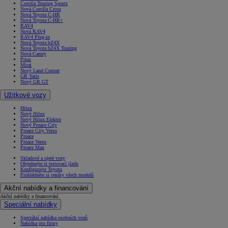
Corolla Touring Sports
Nová Corolla Cross
Nová Toyota C-HR
Nová Toyota C-HR+
RAV4
Nová RAV4
RAV4 Plug-in
Nová Toyota bZ4X
Nová Toyota bZ4X Touring
Nová Camry
Prius
Mirai
Nový Land Cruiser
GR Yaris
Nový GR GT
Užitkové vozy
Hilux
Nový Hilux
Nový Hilux Elektro
Nový Proace City
Proace City Verso
Proace
Proace Verso
Proace Max
Skladové a ojeté vozy
Objednejte si testovací jízdu
Konfigurujte Toyotu
Prohlédněte si ceníky všech modelů
Akční nabídky a financování
Akční nabídky a financování
Speciální nabídky
Speciální nabídka osobních vozů
Nabídka pro firmy