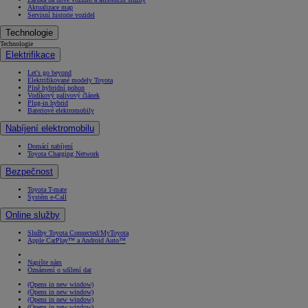
Aktualizace map
Servisní historie vozidel
Technologie
Technologie
Elektrifikace
Let's go beyond
Elektrifikované modely Toyota
Plně hybridní pohon
Vodíkový palivový článek
Plug-in hybrid
Bateriové elektromobily
Nabíjení elektromobilu
Domácí nabíjení
Toyota Charging Network
Bezpečnost
Toyota T-mate
Systém e-Call
Online služby
Služby Toyota Connected/MyToyota
Apple CarPlay™ a Android Auto™
Napište nám
Oznámení o sdílení dat
(Opens in new window)
(Opens in new window)
(Opens in new window)
(Opens in new window)