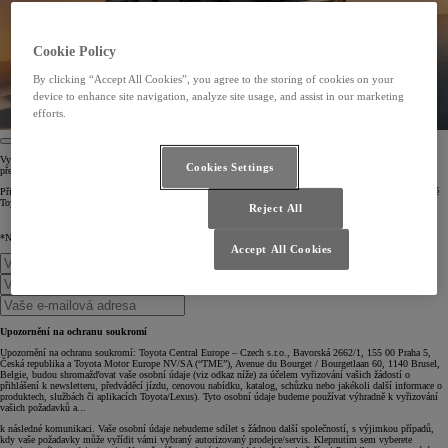
Cookie Policy
By clicking “Accept All Cookies”, you agree to the storing of cookies on your
device to enhance site navigation, analyze site usage, and assist in our marketing
efforts.
Vyplněním následujícího formuláře se přihlásíte k odběru exkluzivního obsahu včetně nejnovějších zpráv,
Cookies Settings
předpremiér a nabídek* k nové Toyotě Hilux.
Přidejte se k nám na této vzrušující cestě do budoucnosti. Zaregistrujte se k odběru novinek e-mailem o nové
Toyotě Hilux.
Reject All
*Například nabídky financování, pojištění nebo údržby.
Accept All Cookies
Upozornění na ochranu soukromí
Upozornění na ochranu soukromí: Toyota Central Europe – Czech s.r.o., Bavorská 2662/1, 155 00 Praha 5,
Česká republika a Toyota Motor Europe NV/SA (“TME”), Avenue du Bourget / Bourgetlaan 60, 1140 Brusel,
Belgie, budou shromažďovat vaše osobní údaje (viz odkaz níže) za účelem vyřizování vašich žádostí o
přihlášení k newsletteru, předváděcí jízdu, cenovou nabídku, katalog, schůzku nebo jakékoli další informace o
produktech, službách či aplikacích Toyota/Lexus). Tyto osobní údaje budeme používat výhradně k vyřizování
vašich požadavků a...
k následné komunikaci. Vaše osobní údaje nebudeme sdílet s žádnou další společností, s výjimkou případů,
kdy vaše požadavky může vyřídit vámi vybraný autorizovaný prodejce/servis. Klepnutím sem vyberete