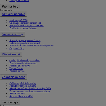
Leasing KINTO One
Pro majitele
Pro majitele
Aktuální nabídka
Jarní kampaň 2026
Originální komplety zimních kol
Asistenční služba na rok ZDARMA
Prodloužená záruka Extracare
Servis a služby
Slevový program pro starší vozy
Celoroční uskladnění pneumatik
Prodloužení záruky baterie hybridního pohonu
Originální díly
Příslušenství
Ceník příslušenství (Kalkulátor)
Pakety a ceníky příslušenství
Nabídka příslušenství
Toyota Protect
Wallbox Toyota
Zákaznická zóna
Online objednání do servisu
Kalkulátor servisních úkonů
Aktualizace zařízení Touch 2 s navigací GO
Záruka na nové vozidlo a asistenční služby
Aktualizace map
Servisní historie vozidel
Technologie