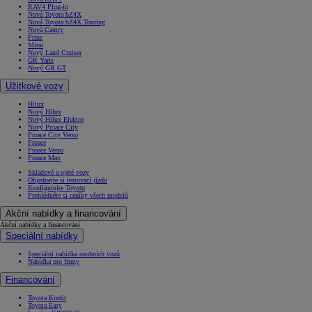
RAV4 Plug-in
Nová Toyota bZ4X
Nová Toyota bZ4X Touring
Nová Camry
Prius
Mirai
Nový Land Cruiser
GR Yaris
Nový GR GT
Užitkové vozy
Hilux
Nový Hilux
Nový Hilux Elektro
Nový Proace City
Proace City Verso
Proace
Proace Verso
Proace Max
Skladové a ojeté vozy
Objednejte si testovací jízdu
Konfigurujte Toyotu
Prohlédněte si ceníky všech modelů
Akční nabídky a financování
Akční nabídky a financování
Speciální nabídky
Speciální nabídka osobních vozů
Nabídka pro firmy
Financování
Toyota Kredit
Toyota Easy