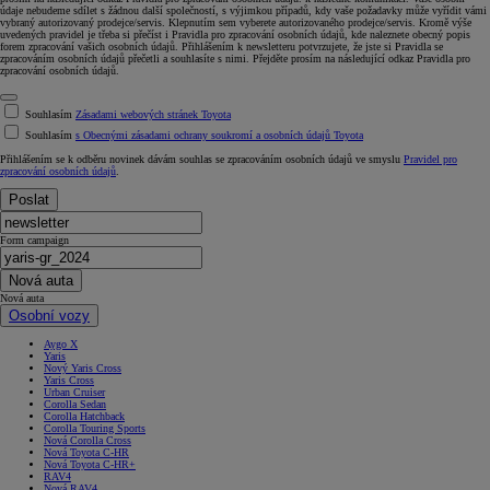
údaje nebudeme sdílet s žádnou další společností, s výjimkou případů, kdy vaše požadavky může vyřídit vámi
vybraný autorizovaný prodejce/servis. Klepnutím sem vyberete autorizovaného prodejce/servis. Kromě výše
uvedených pravidel je třeba si přečíst i Pravidla pro zpracování osobních údajů, kde naleznete obecný popis
forem zpracování vašich osobních údajů. Přihlášením k newsletteru potvrzujete, že jste si Pravidla se
zpracováním osobních údajů přečetli a souhlasíte s nimi. Přejděte prosím na následující odkaz Pravidla pro
zpracování osobních údajů.
Souhlasím
Zásadami webových stránek Toyota
Souhlasím
s Obecnými zásadami ochrany soukromí a osobních údajů Toyota
Přihlášením se k odběru novinek dávám souhlas se zpracováním osobních údajů ve smyslu
Pravidel pro
zpracování osobních údajů
.
Poslat
Form campaign
Nová auta
Nová auta
Osobní vozy
Aygo X
Yaris
Nový Yaris Cross
Yaris Cross
Urban Cruiser
Corolla Sedan
Corolla Hatchback
Corolla Touring Sports
Nová Corolla Cross
Nová Toyota C-HR
Nová Toyota C-HR+
RAV4
Nová RAV4