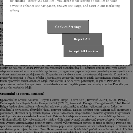
By clicking “Accept All Cookies”, you agree to the storing of cookies on your
device to enhance site navigation, analyze site usage, and assist in our marketing
efforts.
Upozornění na ochranu soukromí
Cookies Settings
Upozornění na ochranu soukromí: Toyota Central Europe – Czech s.r.o., Bavorská 2662/1, 155 00 Praha 5,
Česká republika a Toyota Motor Europe NV/SA (“TME”), Avenue du Bourget / Bourgetlaan 60, 1140 Brusel,
Belgie, budou shromažďovat vaše osobní údaje (viz odkaz níže) za účelem vyřizování vašich žádostí o
přihlášení k newsletteru, předváděcí jízdu, cenovou nabídku, katalog, schůzku nebo jakékoli další informace o
Reject All
produktech, službách či aplikacích Toyota/Lexus). Tyto osobní údaje budeme používat výhradně k vyřizování
vašich požadavků a...
Accept All Cookies
k následné komunikaci. Vaše osobní údaje nebudeme sdílet s žádnou další společností, s výjimkou případů,
kdy vaše požadavky může vyřídit vámi vybraný autorizovaný prodejce/servis. Klepnutím sem vyberete
autorizovaného prodejce/servis. Kromě výše uvedených pravidel je třeba si přečíst i Pravidla pro zpracování
osobních údajů, kde naleznete obecný popis forem zpracování vašich osobních údajů. Přihlášením k
newsletteru potvrzujete, že jste si Pravidla se zpracováním osobních údajů přečetli a souhlasíte s nimi. Přejděte
prosím na následující odkaz Pravidla pro zpracování osobních údajů. k následné komunikaci. Vaše osobní
údaje nebudeme sdílet s žádnou další společností, s výjimkou případů, kdy vaše požadavky může vyřídit vámi
vybraný autorizovaný prodejce/servis. Klepnutím sem vyberete autorizovaného prodejce/servis. Kromě výše
uvedených pravidel je třeba si přečíst i Pravidla pro zpracování osobních údajů, kde naleznete obecný popis
forem zpracování vašich osobních údajů. Přihlášením k newsletteru potvrzujete, že jste si Pravidla se
zpracováním osobních údajů přečetli a souhlasíte s nimi. Přejděte prosím na následující odkaz Pravidla pro
zpracování osobních údajů.
Upozornění na ochranu soukromí
Upozornění na ochranu soukromí: Toyota Central Europe – Czech s.r.o., Bavorská 2662/1, 155 00 Praha 5,
Česká republika a Toyota Motor Europe NV/SA (“TME”), Avenue du Bourget / Bourgetlaan 60, 1140 Brusel,
Belgie, budou shromažďovat vaše osobní údaje (viz odkaz níže) za účelem vyřizování vašich žádostí o
přihlášení k newsletteru, předváděcí jízdu, cenovou nabídku, katalog, schůzku nebo jakékoli další informace o
produktech, službách či aplikacích Toyota/Lexus). Tyto osobní údaje budeme používat výhradně k vyřizování
vašich požadavků a k následné komunikaci. Vaše osobní údaje nebudeme sdílet s žádnou další společností, s
výjimkou případů, kdy vaše požadavky může vyřídit vámi vybraný autorizovaný prodejce/servis. Klepnutím
sem vyberete autorizovaného prodejce/servis. Kromě výše uvedených pravidel je třeba si přečíst i Pravidla pro
zpracování osobních údajů, kde naleznete obecný popis forem zpracování vašich osobních údajů. Přihlášením k
newsletteru potvrzujete, že jste si Pravidla se zpracováním osobních údajů přečetli a souhlasíte s nimi. Přejděte
prosím na následující odkaz Pravidla pro zpracování osobních údajů. k následné komunikaci. Vaše osobní