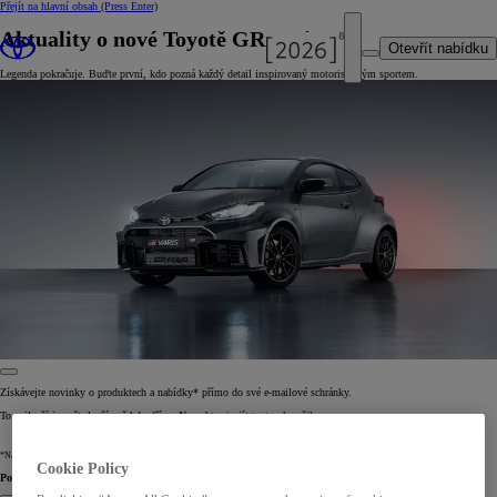
Přejít na hlavní obsah
(Press Enter)
Aktuality o nové Toyotě GR Yaris
Otevřít nabídku
Legenda pokračuje. Buďte první, kdo pozná každý detail inspirovaný motoristickým sportem.
Získávejte novinky o produktech a nabídky* přímo do své e-mailové schránky.
To nejlepší je zpět, lepší než kdy dříve. Nenechte si ujít tento okamžik.
*Nabídky mohou zahrnovat financování, pojištění nebo smlouvy o údržbě.
Cookie Policy
Povězte nám něco o sobě