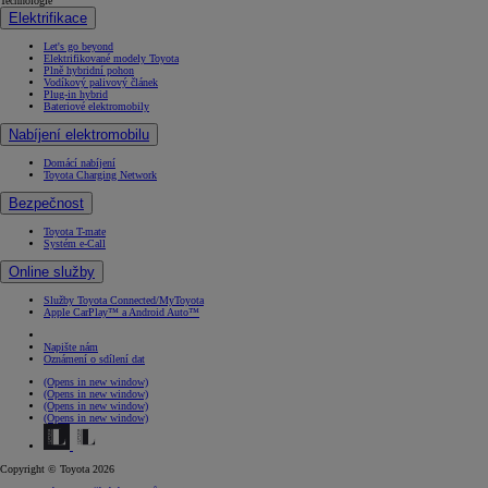
Technologie
Elektrifikace
Let's go beyond
Elektrifikované modely Toyota
Plně hybridní pohon
Vodíkový palivový článek
Plug-in hybrid
Bateriové elektromobily
Nabíjení elektromobilu
Domácí nabíjení
Toyota Charging Network
Bezpečnost
Toyota T-mate
Systém e-Call
Online služby
Služby Toyota Connected/MyToyota
Apple CarPlay™ a Android Auto™
Napište nám
Oznámení o sdílení dat
(Opens in new window)
(Opens in new window)
(Opens in new window)
(Opens in new window)
Copyright © Toyota 2026