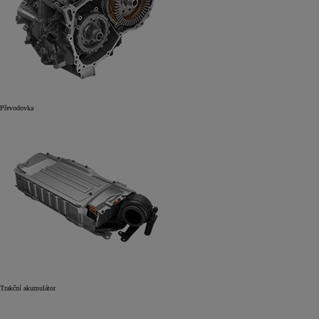
Převodovka
Trakční akumulátor