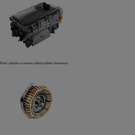
Řídicí jednotka se sestavou měniče (střídač a konvertor)