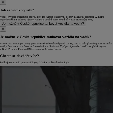
×
Jak se vodík vyrábí?
Vodík je vysoce energetické palivo, které lze vyrábět s nulovými dopady na životní prostředí. Aktuálně
nejoblíbenějšími způsoby výroby vodíku je použití horké vodní páry nebo elektrolýzy vody.
Je možné v České republice tankovat vozidla na vodík?
×
Je možné v České republice tankovat vozidla na vodík?
V roce 2021 budou postaveny první dva veřejné vodíkové plnicí stojany, a to na stávajících čerpacích stanicích
značky Benzina, a to v Praze na Barrandově a v Litvínově. V přípravě jsou další vodíkové plnicí stojany
v Brně, Plzni a v Praze na D10 ve směru na Mladou Boleslav.
Chcete se dovědět více?
Podívejte se na naši prezentaci Toyoty Mirai a vodíkové technologie.