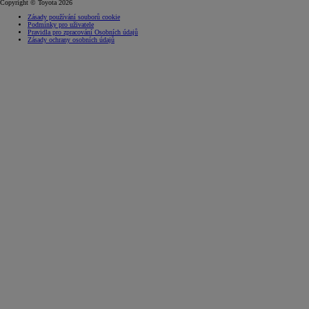
Copyright © Toyota 2026
Zásady používání souborů cookie
Podmínky pro uživatele
Pravidla pro zpracování Osobních údajů
Zásady ochrany osobních údajů