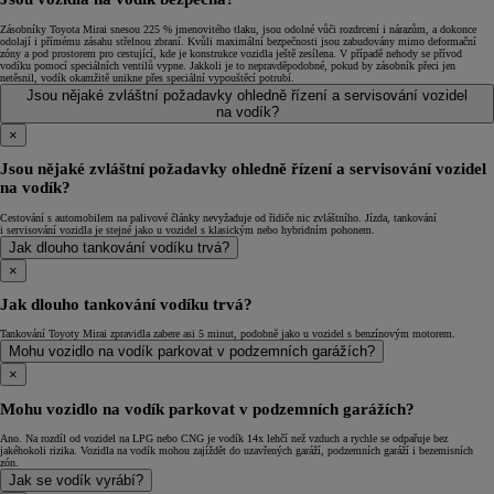
Zásobníky Toyota Mirai snesou 225 % jmenovitého tlaku, jsou odolné vůči rozdrcení i nárazům, a dokonce
odolají i přímému zásahu střelnou zbraní. Kvůli maximální bezpečnosti jsou zabudovány mimo deformační
zóny a pod prostorem pro cestující, kde je konstrukce vozidla ještě zesílena. V případě nehody se přívod
vodíku pomocí speciálních ventilů vypne. Jakkoli je to nepravděpodobné, pokud by zásobník přeci jen
netěsnil, vodík okamžitě unikne přes speciální vypouštěcí potrubí.
Jsou nějaké zvláštní požadavky ohledně řízení a servisování vozidel
na vodík?
×
Jsou nějaké zvláštní požadavky ohledně řízení a servisování vozidel
na vodík?
Cestování s automobilem na palivové články nevyžaduje od řidiče nic zvláštního. Jízda, tankování
i servisování vozidla je stejné jako u vozidel s klasickým nebo hybridním pohonem.
Jak dlouho tankování vodíku trvá?
×
Jak dlouho tankování vodíku trvá?
Tankování Toyoty Mirai zpravidla zabere asi 5 minut, podobně jako u vozidel s benzínovým motorem.
Mohu vozidlo na vodík parkovat v podzemních garážích?
×
Mohu vozidlo na vodík parkovat v podzemních garážích?
Ano. Na rozdíl od vozidel na LPG nebo CNG je vodík 14x lehčí než vzduch a rychle se odpařuje bez
jakéhokoli rizika. Vozidla na vodík mohou zajíždět do uzavřených garáží, podzemních garáží i bezemisních
zón.
Jak se vodík vyrábí?