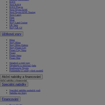
RAV4
Nová RAV4
RAV4 Plug-in
Nová Toyota bZ4X
Nová Toyota bZ4X Touring
Nová Camry
Prius
Mirai
Nový Land Cruiser
GR Yaris
Nový GR GT
Užitkové vozy
Hilux
Nový Hilux
Nový Hilux Elektro
Nový Proace City
Proace City Verso
Proace
Proace Verso
Proace Max
Skladové a ojeté vozy
Objednejte si testovací jízdu
Konfigurujte Toyotu
Prohlédněte si ceníky všech modelů
Akční nabídky a financování
Akční nabídky a financování
Speciální nabídky
Speciální nabídka osobních vozů
Nabídka pro firmy
Financování