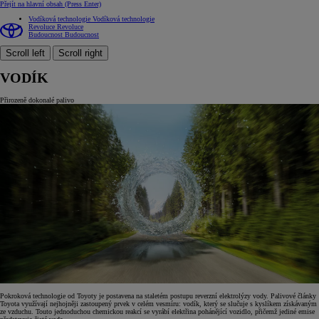
Přejít na hlavní obsah
(Press Enter)
Vodíková technologie
Vodíková technologie
Revoluce
Revoluce
Budoucnost
Budoucnost
Scroll left
Scroll right
VODÍK
Přirozeně dokonalé palivo
Pokroková technologie od Toyoty je postavena na staletém postupu reverzní elektrolýzy vody. Palivové články
Toyota využívají nejhojněji zastoupený prvek v celém vesmíru: vodík, který se slučuje s kyslíkem získávaným
ze vzduchu. Touto jednoduchou chemickou reakcí se vyrábí elektřina pohánějící vozidlo, přičemž jediné emise