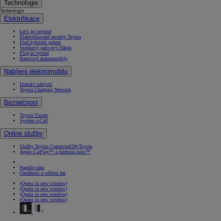
Technologie
Technologie
Elektrifikace
Let's go beyond
Elektrifikované modely Toyota
Plně hybridní pohon
Vodíkový palivový článek
Plug-in hybrid
Bateriové elektromobily
Nabíjení elektromobilu
Domácí nabíjení
Toyota Charging Network
Bezpečnost
Toyota T-mate
Systém e-Call
Online služby
Služby Toyota Connected/MyToyota
Apple CarPlay™ a Android Auto™
Napište nám
Oznámení o sdílení dat
(Opens in new window)
(Opens in new window)
(Opens in new window)
(Opens in new window)