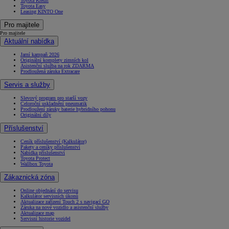
Toyota Kredit
Toyota Easy
Leasing KINTO One
Pro majitele
Pro majitele
Aktuální nabídka
Jarní kampaň 2026
Originální komplety zimních kol
Asistenční služba na rok ZDARMA
Prodloužená záruka Extracare
Servis a služby
Slevový program pro starší vozy
Celoroční uskladnění pneumatik
Prodloužení záruky baterie hybridního pohonu
Originální díly
Příslušenství
Ceník příslušenství (Kalkulátor)
Pakety a ceníky příslušenství
Nabídka příslušenství
Toyota Protect
Wallbox Toyota
Zákaznická zóna
Online objednání do servisu
Kalkulátor servisních úkonů
Aktualizace zařízení Touch 2 s navigací GO
Záruka na nové vozidlo a asistenční služby
Aktualizace map
Servisní historie vozidel