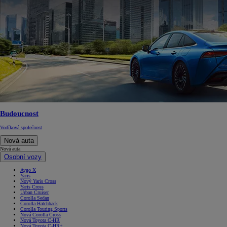
Budoucnost
Vodíková společnost
Nová auta
Nová auta
Osobní vozy
Aygo X
Yaris
Nový Yaris Cross
Yaris Cross
Urban Cruiser
Corolla Sedan
Corolla Hatchback
Corolla Touring Sports
Nová Corolla Cross
Nová Toyota C-HR
Nová Toyota C-HR+