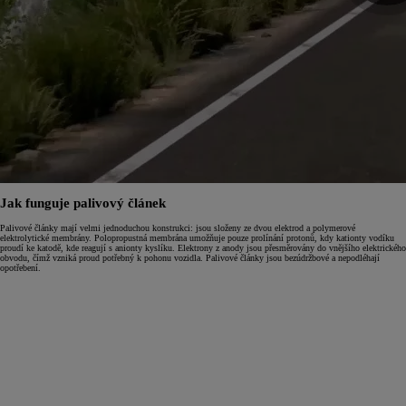
Jak funguje palivový článek
Palivové články mají velmi jednoduchou konstrukci: jsou složeny ze dvou elektrod a polymerové
elektrolytické membrány. Polopropustná membrána umožňuje pouze prolínání protonů, kdy kationty vodíku
proudí ke katodě, kde reagují s anionty kyslíku. Elektrony z anody jsou přesměrovány do vnějšího elektrického
obvodu, čímž vzniká proud potřebný k pohonu vozidla. Palivové články jsou bezúdržbové a nepodléhají
opotřebení.