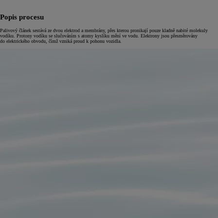
Popis procesu
Palivový článek sestává ze dvou elektrod a membrány, přes kterou pronikají pouze kladně nabité molekuly
vodíku. Protony vodíku se slučováním s atomy kyslíku mění ve vodu. Elektrony jsou přesměrovány
do elektrického obvodu, čímž vzniká proud k pohonu vozidla.