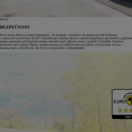
Hybrid
BEZPEČNOST
Nová Toyota Mirai je vzorem bezpečnosti, což dokazuje i skutečnost, že získala nejvyšší hodnocení
v nárazových testech Euro NCAP. Sofistikované výzkumy aktivní i pasivní bezpečnosti automobilu a podrobná
analýza parametrů ovlivňujících ochranu uživatelů silnic přinesly ovoce v podobě 5 hvězdiček. Pozitivní
hodnocení navíc získaly všechny součásti pohonu na vodíkové palivové články, což potvrzuje, že jsou
konstruované a umístěné tak, aby byly co nejodolnější a nejbezpečnější.