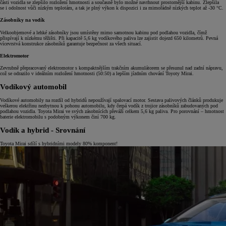
části vozidla se zlepšilo rozložení hmotnosti a současně bylo možné navrhnout prostornější kabinu. Zlepšila
se i odolnost vůči nízkým teplotám, a tak je plný výkon k dispozici i za mimořádně nízkých teplot až -30 °C.
Zásobníky na vodík
Velkoobjemové a lehké zásobníky jsou umístěny mimo samotnou kabinu pod podlahou vozidla, čímž
přispívají k nízkému těžišti. Při kapacitě 5,6 kg vodíkového paliva lze zajistit dojezd 650 kilometrů. Pevná
vícevrstvá konstrukce zásobníků garantuje bezpečnost za všech situací.
Elektromotor
Zevrubně přepracovaný elektromotor s kompaktnějším trakčním akumulátorem se přesunul nad zadní nápravu,
což se odrazilo v ideálním rozložení hmotnosti (50:50) a lepším jízdním chování Toyoty Mirai.
Vodíkový automobil
Vodíkové automobily na rozdíl od hybridů nepoužívají spalovací motor. Sestava palivových článků produkuje
veškerou elektřinu nezbytnou k pohonu automobilu, kdy čerpá vodík z trojice zásobníků zabudovaných pod
podlahou vozidla. Toyota Mirai ve svých zásobnících převáží celkem 5,6 kg paliva. Pro porovnání – hmotnost
baterie elektromobilu s podobným výkonem činí 700 kg.
Vodík a hybrid - Srovnání
Toyota Mirai sdílí s hybridními modely 80% komponent!