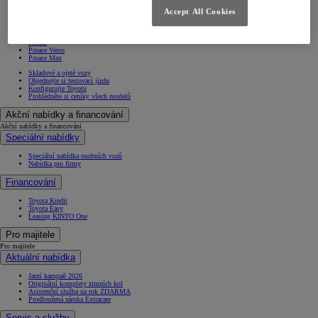
Hilux
Accept All Cookies
Nový Hilux
Nový Hilux Elektro
Nový Proace City
Proace City Verso
Proace
Proace Verso
Proace Max
Skladové a ojeté vozy
Objednejte si testovací jízdu
Konfigurujte Toyotu
Prohlédněte si ceníky všech modelů
Akční nabídky a financování
Akční nabídky a financování
Speciální nabídky
Speciální nabídka osobních vozů
Nabídka pro firmy
Financování
Toyota Kredit
Toyota Easy
Leasing KINTO One
Pro majitele
Pro majitele
Aktuální nabídka
Jarní kampaň 2026
Originální komplety zimních kol
Asistenční služba na rok ZDARMA
Prodloužená záruka Extracare
Servis a služby